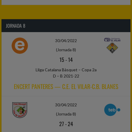
JORNADA 8
30/04/2022
(Jornada 8)
15
-
14
Lliga Catalana Bàsquet – Copa 2a
D – B 2021-22
ENCERT PANTERES — C.E. EL VILAR-C.B. BLANES
30/04/2022
(Jornada 8)
27
-
24