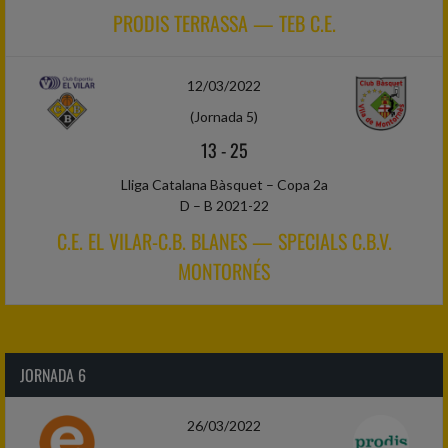
PRODIS TERRASSA — TEB C.E.
12/03/2022
(Jornada 5)
13
-
25
Lliga Catalana Bàsquet – Copa 2a
D – B 2021-22
C.E. EL VILAR-C.B. BLANES — SPECIALS C.B.V.
MONTORNÉS
JORNADA 6
26/03/2022