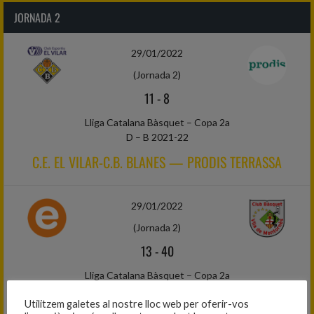
JORNADA 2
29/01/2022
(Jornada 2)
11
-
8
Lliga Catalana Bàsquet – Copa 2a
D – B 2021-22
C.E. EL VILAR-C.B. BLANES — PRODIS TERRASSA
29/01/2022
(Jornada 2)
13
-
40
Lliga Catalana Bàsquet – Copa 2a
D – B 2021-22
Utilitzem galetes al nostre lloc web per oferir-vos