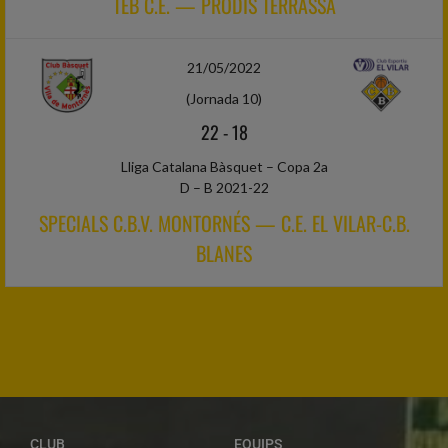
TEB C.E. — PRODIS TERRASSA
21/05/2022
(Jornada 10)
22
-
18
Lliga Catalana Bàsquet – Copa 2a
D – B 2021-22
SPECIALS C.B.V. MONTORNÉS — C.E. EL VILAR-C.B.
BLANES
CLUB
EQUIPS