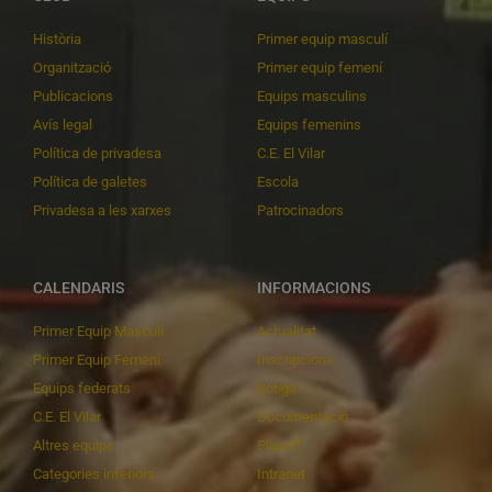
Història
Primer equip masculí
Organització
Primer equip femení
Publicacions
Equips masculins
Avís legal
Equips femenins
Política de privadesa
C.E. El Vilar
Política de galetes
Escola
Privadesa a les xarxes
Patrocinadors
CALENDARIS
INFORMACIONS
Primer Equip Masculí
Actualitat
Primer Equip Femení
Inscripcions
Equips federats
Botiga
C.E. El Vilar
Documentació
Altres equips
Playoff
Categories inferiors
Intranet