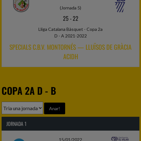
(Jornada 5)
25
-
22
Lliga Catalana Bàsquet - Copa 2a
D - A 2021-2022
SPECIALS C.B.V. MONTORNÉS — LLUÏSOS DE GRÀCIA
ACIDH
COPA 2A D - B
JORNADA 1
15/01/2022