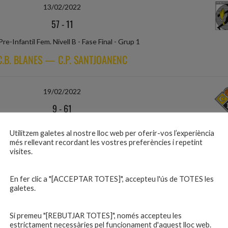
13/02/2022
57
-
11
Pre-Infantil Fem. Nivell B - Fase Final - Grup 1
C.B. BLANES — C.P. SANTJOANENC
19/02/2022
9
-
61
Pre-Infantil Fem. Nivell B - Fase Final - Grup 1
Utilitzem galetes al nostre lloc web per oferir-vos l’experiència
C.B. GUÍXOLS — C.B. BLANES
més rellevant recordant les vostres preferències i repetint
visites.
26/02/2022
En fer clic a "[ACCEPTAR TOTES]", accepteu l'ús de TOTES les
galetes.
14
-
62
Pre-Infantil Fem. Nivell B - Fase Final - Grup 1
Si premeu "[REBUTJAR TOTES]", només accepteu les
estrictament necessàries pel funcionament d'aquest lloc web.