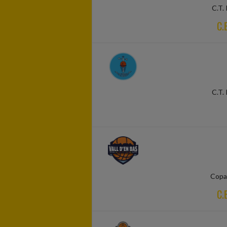
C.T. 
C.
C.T. 
Copa 
C.