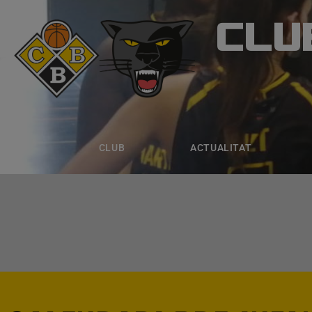
CLU
CLUB B
CLUB
ACTUALITAT
EQUIPS
CLUB
ACTUALITAT