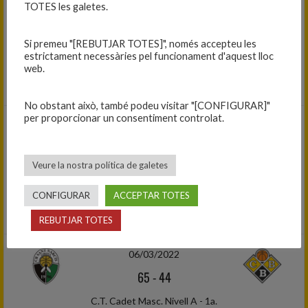
TOTES les galetes.
43
-
64
Si premeu "[REBUTJAR TOTES]", només accepteu les
C.T. Cadet Masc. Nivell A - Fase
estrictament necessàries pel funcionament d'aquest lloc
Prèvia - Grup 1
web.
C.B. BLANES — C.B. SANT NARCÍS
No obstant això, també podeu visitar "[CONFIGURAR]"
per proporcionar un consentiment controlat.
29/01/2022
103
-
34
Veure la nostra política de galetes
C.T. Cadet Masc. Nivell A - Fase
Prèvia - Grup 1
CONFIGURAR
ACCEPTAR TOTES
C.B. LLAGOSTERA — C.B. BLANES
REBUTJAR TOTES
06/03/2022
65
-
44
C.T. Cadet Masc. Nivell A - 1a.