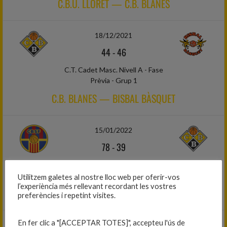
C.B.U. LLORET — C.B. BLANES
18/12/2021
44
-
46
C.T. Cadet Masc. Nivell A - Fase
Prèvia - Grup 1
C.B. BLANES — BISBAL BÀSQUET
15/01/2022
78
-
39
C.T. Cadet Masc. Nivell A - Fase
Prèvia - Grup 1
Utilitzem galetes al nostre lloc web per oferir-vos
l’experiència més rellevant recordant les vostres
C.B. GUÍXOLS — C.B. BLANES
preferències i repetint visites.
En fer clic a "[ACCEPTAR TOTES]", accepteu l'ús de
23/01/2022