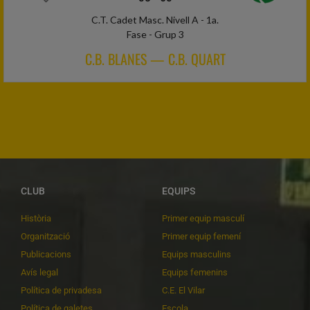
C.T. Cadet Masc. Nivell A - 1a.
Fase - Grup 3
C.B. BLANES — C.B. QUART
CLUB
EQUIPS
Història
Primer equip masculí
Organització
Primer equip femení
Publicacions
Equips masculins
Avís legal
Equips femenins
Política de privadesa
C.E. El Vilar
Política de galetes
Escola