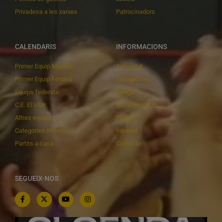
Privadesa a les xarxes
Patrocinadors
CALENDARIS
INFORMACIONS
Primer Equip Masculí
Actualitat
Primer Equip Femení
Inscripcions
Equips federats
Botiga
C.E. El Vilar
Documentació
Altres equips
Playoff
Categories inferiors
Intranet
Partits a casa
Contacte
SEGUEIX-NOS