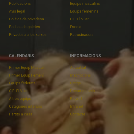
Publicacions
Equips masculins
Avís legal
Equips femenins
Política de privadesa
C.E. El Vilar
Política de galetes
Escola
Privadesa a les xarxes
Patrocinadors
CALENDARIS
INFORMACIONS
Primer Equip Masculí
Actualitat
Primer Equip Femení
Inscripcions
Equips federats
Botiga
C.E. El Vilar
Documentació
Altres equips
Playoff
Categories inferiors
Intranet
Partits a casa
Contacte