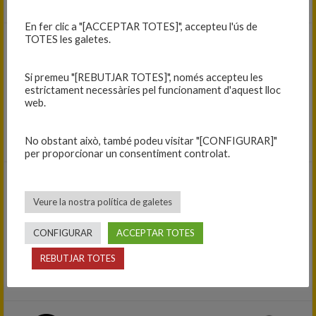
En fer clic a "[ACCEPTAR TOTES]", accepteu l'ús de
TOTES les galetes.
22/02/2025
(Jornada 4)
Si premeu "[REBUTJAR TOTES]", només accepteu les
83
-
69
estrictament necessàries pel funcionament d'aquest lloc
web.
Cadet A masculí 2024-25
C.B. BLANES A — C.B. FARNERS
No obstant això, també podeu visitar "[CONFIGURAR]"
per proporcionar un consentiment controlat.
08/03/2025
Veure la nostra política de galetes
(Jornada 5)
22
-
91
CONFIGURAR
ACCEPTAR TOTES
Cadet A masculí 2024-25
REBUTJAR TOTES
B.C. TORROELLA — C.B. BLANES A