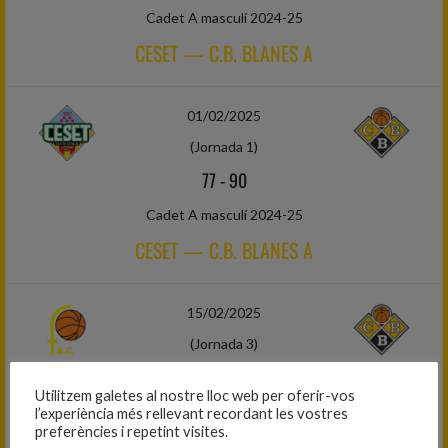
Cadet A masculí 2024-25
CESET — C.B. BLANES A
01/02/2025
(Jornada 1)
77
-
90
Cadet A masculí 2024-25
CESET — C.B. BLANES A
15/02/2025
(Jornada 3)
72
-
55
Utilitzem galetes al nostre lloc web per oferir-vos
Cadet A masculí 2024-25
l’experiència més rellevant recordant les vostres
preferències i repetint visites.
B.C. FONTAJAU GROC — C.B. BLANES A