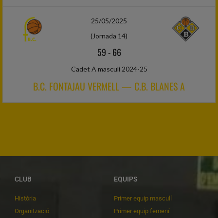
25/05/2025
(Jornada 14)
59
-
66
Cadet A masculí 2024-25
B.C. FONTAJAU VERMELL — C.B. BLANES A
CLUB
EQUIPS
Història
Primer equip masculí
Organització
Primer equip femení