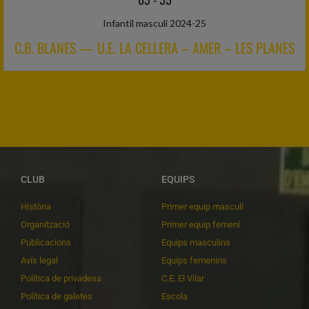
Infantil masculí 2024-25
C.B. BLANES — U.E. LA CELLERA – AMER – LES PLANES
CLUB
EQUIPS
Història
Primer equip masculí
Organització
Primer equip femení
Publicacions
Equips masculins
Avís legal
Equips femenins
Política de privadesa
C.E. El Vilar
Política de galetes
Escola