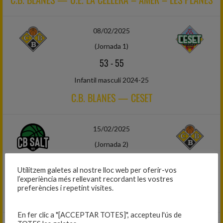
08/02/2025
(Jornada 1)
53
-
55
Infantil masculí 2024-25
C.B. BLANES — CESET
15/02/2025
(Jornada 2)
58
-
55
Utilitzem galetes al nostre lloc web per oferir-vos
Infantil masculí 2024-25
l’experiència més rellevant recordant les vostres
preferències i repetint visites.
C.B. SALT — C.B. BLANES
En fer clic a "[ACCEPTAR TOTES]", accepteu l'ús de