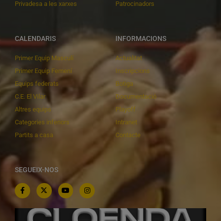
Privadesa a les xarxes
Patrocinadors
CALENDARIS
INFORMACIONS
Primer Equip Masculí
Actualitat
Primer Equip Femení
Inscripcions
Equips federats
Botiga
C.E. El Vilar
Documentació
Altres equips
Playoff
Categories inferiors
Intranet
Partits a casa
Contacte
SEGUEIX-NOS