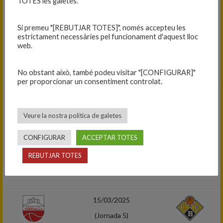
TOTES les galetes.
22/02/2025
(Jornada 3)
Si premeu "[REBUTJAR TOTES]", només accepteu les
64
-
71
estrictament necessàries pel funcionament d'aquest lloc
web.
Infantil masculí 2024-25
C.B. BLANES — C.B. CAMPDEVÀNOL
No obstant això, també podeu visitar "[CONFIGURAR]"
per proporcionar un consentiment controlat.
08/03/2025
Veure la nostra política de galetes
(Jornada 4)
57
-
50
CONFIGURAR
ACCEPTAR TOTES
Infantil masculí 2024-25
REBUTJAR TOTES
C.E. JOVENTUT CELRÀ — C.B. BLANES
15/03/2025
(Jornada 5)