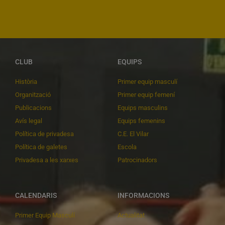
CLUB
EQUIPS
Història
Primer equip masculí
Organització
Primer equip femení
Publicacions
Equips masculins
Avís legal
Equips femenins
Política de privadesa
C.E. El Vilar
Política de galetes
Escola
Privadesa a les xarxes
Patrocinadors
CALENDARIS
INFORMACIONS
Primer Equip Masculí
Actualitat