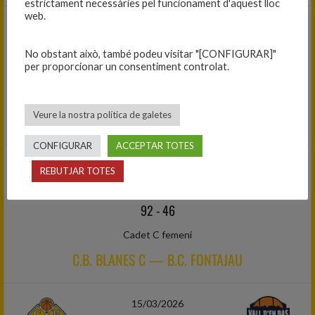
estrictament necessàries pel funcionament d'aquest lloc
web.
28/02/2026
(Jornada 13)
No obstant això, també podeu visitar "[CONFIGURAR]"
per proporcionar un consentiment controlat.
69
-
51
Cadet C femení
Veure la nostra política de galetes
C.B. FARNERS — C.B. BLANES C
CONFIGURAR
ACCEPTAR TOTES
01/03/2026
REBUTJAR TOTES
(Jornada 12)
92
-
46
Cadet C femení
C.B. BLANES C — B.C. FONTAJAU
15/03/2026