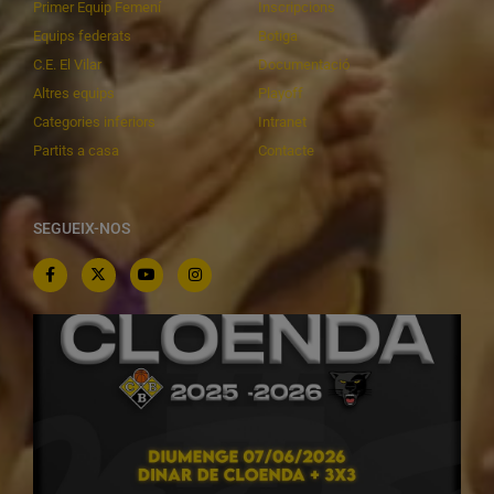
Primer Equip Femení
Inscripcions
Equips federats
Botiga
C.E. El Vilar
Documentació
Altres equips
Playoff
Categories inferiors
Intranet
Partits a casa
Contacte
SEGUEIX-NOS