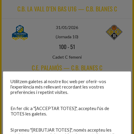
C.B. LA VALL D’EN BAS U16 — C.B. BLANES C
31/01/2026
(Jornada 10)
100
-
51
Cadet C femení
C.E. PALAMÓS — C.B. BLANES C
Utilitzem galetes al nostre lloc web per oferir-vos
08/02/2026
l’experiència més rellevant recordant les vostres
preferències i repetint visites.
(Jornada 11)
69
-
46
En fer clic a "[ACCEPTAR TOTES]", accepteu l'ús de
TOTES les galetes.
Cadet C femení
C.B. BLANES C — C.B. CAMPDEVÀNOL
Si premeu "[REBUTJAR TOTES]", només accepteu les