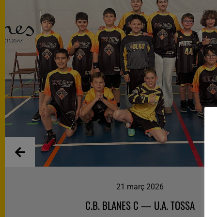
07 març 2026
C.B. BLANES C — C.B. GUÍXOLS