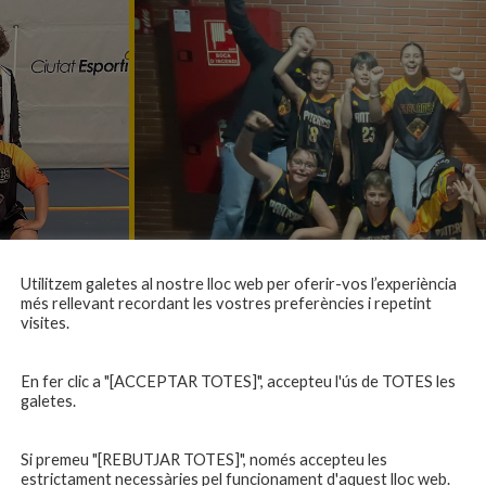
Utilitzem galetes al nostre lloc web per oferir-vos l’experiència
més rellevant recordant les vostres preferències i repetint
visites.
En fer clic a "[ACCEPTAR TOTES]", accepteu l'ús de TOTES les
galetes.
21 febrer 202
C.B. BANYOLES — C.B
Si premeu "[REBUTJAR TOTES]", només accepteu les
estrictament necessàries pel funcionament d'aquest lloc web.