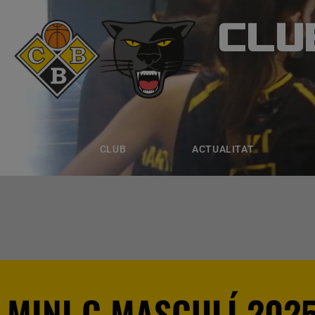
CLU
CLUB B
CLUB
ACTUALITAT
EQUIPS
CLUB
ACTUALITAT
MINI C MASCULÍ 202