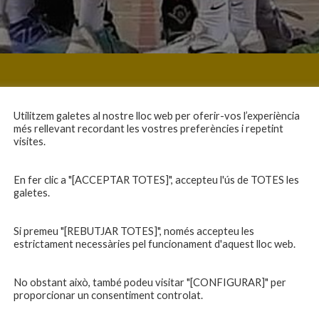
Utilitzem galetes al nostre lloc web per oferir-vos l’experiència
més rellevant recordant les vostres preferències i repetint
visites.
En fer clic a "[ACCEPTAR TOTES]", accepteu l'ús de TOTES les
galetes.
Si premeu "[REBUTJAR TOTES]", només accepteu les
estrictament necessàries pel funcionament d'aquest lloc web.
No obstant això, també podeu visitar "[CONFIGURAR]" per
proporcionar un consentiment controlat.