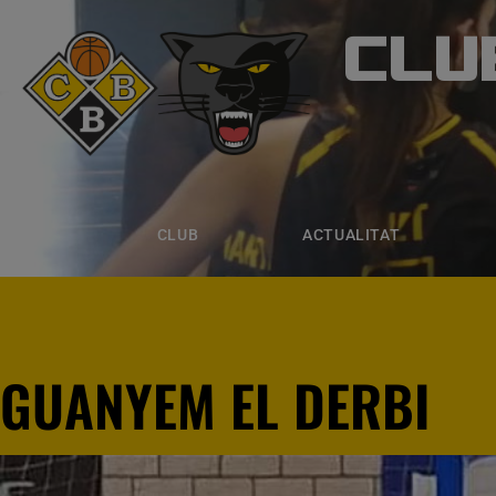
CLU
CLUB B
CLUB
ACTUALITAT
EQUIPS
CLUB
ACTUALITAT
GUANYEM EL DERBI