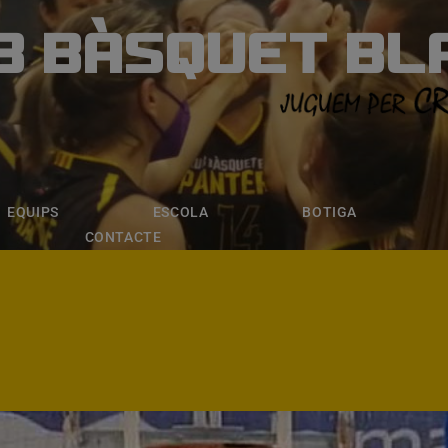
B BÀSQUET BL
ÀSQUET BLANE
ESCOLA
BOTIGA
INSCRIPCI
EQUIPS
ESCOLA
BOTIGA
CONTACTE