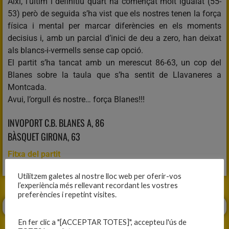
Així, l’últim i definitiu quart ha començat molt igualat (55-
53) però de seguida s’ha vist que els nostres tenen la força
física i mental per marcar diferències en els moments
decisius i, amb un parcial d’inici de deu a zero, han deixat
als blancs-i-vermells sense cap opció.
El partit s’ha tancat amb un merescut 86-63, un cop del
Blanes sobre la taula que s’ha sentit de Llavaneres a
Montcada.
Avui, l’orgull és nostre… força Blanes!!!
INVOPORT C.B. BLANES A, 86
BÀSQUET GIRONA, 63
Fitxa del partit
Utilitzem galetes al nostre lloc web per oferir-vos
l’experiència més rellevant recordant les vostres
preferències i repetint visites.
En fer clic a "[ACCEPTAR TOTES]", accepteu l'ús de