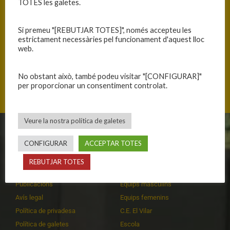
TOTES les galetes.
Si premeu "[REBUTJAR TOTES]", només accepteu les
estrictament necessàries pel funcionament d'aquest lloc
ANTERIOR
SEGÜENT
web.
MOLT BONES SENSACIONS
GUANYEM EL DERBI
No obstant això, també podeu visitar "[CONFIGURAR]"
per proporcionar un consentiment controlat.
Veure la nostra política de galetes
CLUB
EQUIPS
CONFIGURAR
ACCEPTAR TOTES
Història
Primer equip masculí
REBUTJAR TOTES
Organització
Primer equip femení
Publicacions
Equips masculins
Avís legal
Equips femenins
Política de privadesa
C.E. El Vilar
Política de galetes
Escola