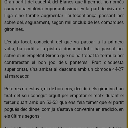
Gran partit del cadet A del Blanes que li permet no només
sumar una victòria importantíssima en la part decisiva de
lliga sinó també augmentar l’autoconfiança passant per
sobre del, segurament, segon millor club de les comarques
gironines.
L’equip local, conscient del que va passar a la primera
volta, ha sortit a la pista a donar-ho tot i ha passat per
sobre d’un empetitit Girona que no ha trobat la fórmula per
contrarestar el bon joc dels panteres. Fruit d’aquesta
superioritat, s’ha arribat al descans amb un còmode 44-27
al marcador.
Però res no estava, ni de bon tros, decidit i els gironins han
tirat del seu conegut orgull per empatar el matx durant el
tercer quart amb un 53-53 que ens feia témer que el partit
pogués decidir-se, com ja s’estava convertint en tradició, en
els últims segons.