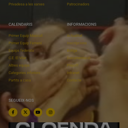
Privadesa a les xarxes
Patrocinadors
CALENDARIS
INFORMACIONS
Primer Equip Masculí
Actualitat
Primer Equip Femení
Inscripcions
Equips federats
Botiga
C.E. El Vilar
Documentació
Altres equips
Playoff
Categories inferiors
Intranet
Partits a casa
Contacte
SEGUEIX-NOS