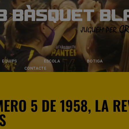
B BÀSQUET BL
ÀSQUET BLANE
ESCOLA
BOTIGA
INSCRIPCI
EQUIPS
ESCOLA
BOTIGA
CONTACTE
ERO 5 DE 1958, LA RE
S