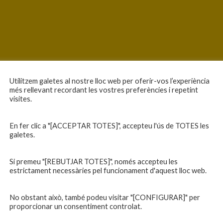
Utilitzem galetes al nostre lloc web per oferir-vos l’experiència
més rellevant recordant les vostres preferències i repetint
visites.
En fer clic a "[ACCEPTAR TOTES]", accepteu l'ús de TOTES les
galetes.
Si premeu "[REBUTJAR TOTES]", només accepteu les
estrictament necessàries pel funcionament d'aquest lloc web.
No obstant això, també podeu visitar "[CONFIGURAR]" per
proporcionar un consentiment controlat.