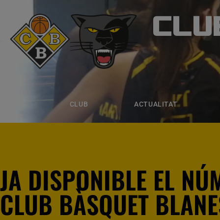
CLU
CLUB B
CLUB
ACTUALITAT
EQUIPS
CLUB
ACTUALITAT
JA DISPONIBLE EL NÚM
CLUB BÀSQUET BLANE