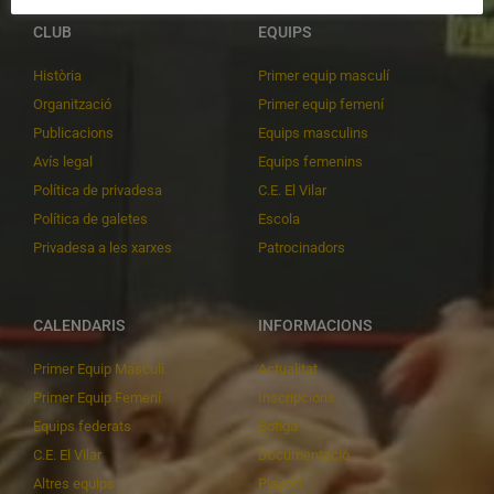
CLUB
EQUIPS
Història
Primer equip masculí
Organització
Primer equip femení
Publicacions
Equips masculins
Avís legal
Equips femenins
Política de privadesa
C.E. El Vilar
Política de galetes
Escola
Privadesa a les xarxes
Patrocinadors
CALENDARIS
INFORMACIONS
Primer Equip Masculí
Actualitat
Primer Equip Femení
Inscripcions
Equips federats
Botiga
C.E. El Vilar
Documentació
Altres equips
Playoff