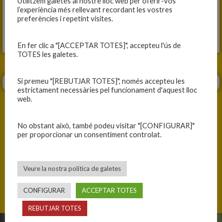
Utilitzem galetes al nostre lloc web per oferir-vos
l’experiència més rellevant recordant les vostres
preferències i repetint visites.
En fer clic a "[ACCEPTAR TOTES]", accepteu l'ús de
TOTES les galetes.
Si premeu "[REBUTJAR TOTES]", només accepteu les
estrictament necessàries pel funcionament d'aquest lloc
web.
No obstant això, també podeu visitar "[CONFIGURAR]"
per proporcionar un consentiment controlat.
ANTERIOR
SEGÜENT
REELECCIÓ DE LA JUNTA DIRECTIVA DEL CLUB
CRÒNIQUES I IMATGES DE LA JORNADA DEL 28 I 29 DE MAIG DE 2022
Veure la nostra política de galetes
CONFIGURAR
ACCEPTAR TOTES
REBUTJAR TOTES