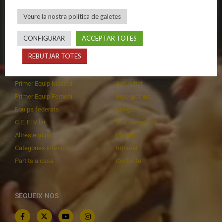
Política de privadesa
C.E. El Vilar
Veure la nostra política de galetes
Política de galetes
Escola
Privadesa a les xarxes
Patrocinadors
CONFIGURAR
ACCEPTAR TOTES
REBUTJAR TOTES
CALENDARIS
INFORMACIONS
Primer Equip Masculí
Actualitat
Primer Equip Femení
Inscripcions
Equips federats
Botiga
C.E. El Vilar
Documentació
Altres equips
Playoff
Categories inferiors
Intranet
Partits a casa
Contacte
SEGUEIX-NOS