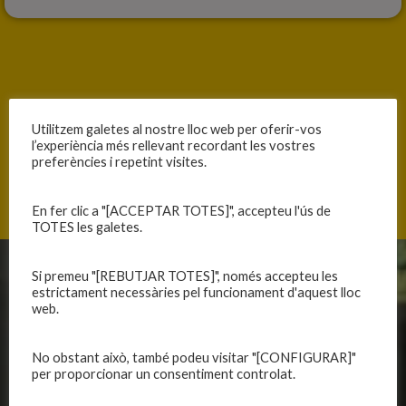
ANTERIOR
SEGÜENT
Utilitzem galetes al nostre lloc web per oferir-vos
DIA DE PARTIT
PARTITS A LA CIUTAT ESPORTIVA
l’experiència més rellevant recordant les vostres
preferències i repetint visites.
En fer clic a "[ACCEPTAR TOTES]", accepteu l'ús de
TOTES les galetes.
Si premeu "[REBUTJAR TOTES]", només accepteu les
CLUB
EQUIPS
estrictament necessàries pel funcionament d'aquest lloc
web.
Història
Primer equip masculí
Organització
Primer equip femení
No obstant això, també podeu visitar "[CONFIGURAR]"
Publicacions
Equips masculins
per proporcionar un consentiment controlat.
Avís legal
Equips femenins