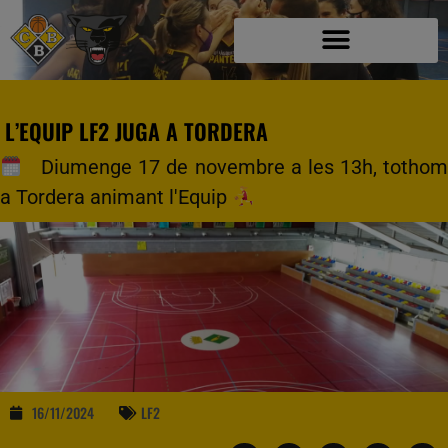
L’EQUIP LF2 JUGA A TORDERA
Diumenge 17 de novembre a les 13h, tothom
a Tordera animant l'Equip
16/11/2024
LF2