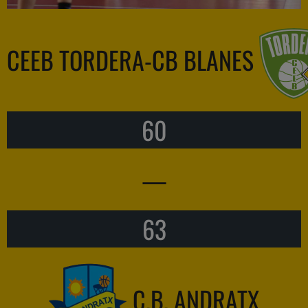
CEEB TORDERA-CB BLANES
60
—
63
C.B. ANDRATX