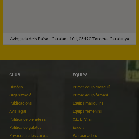
Avinguda dels Països Catalans 104, 08490 Tordera, Catalunya
CLUB
EQUIPS
Història
Primer equip masculí
Organització
Primer equip femení
Publicacions
Equips masculins
Avís legal
Equips femenins
Política de privadesa
C.E. El Vilar
Política de galetes
Escola
Privadesa a les xarxes
Patrocinadors