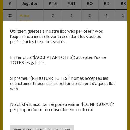
#
Jugador
PTS
AST
RO
RD
BR
00
Anna
2
1
0
1
3
Espigol
Utilitzem galetes al nostre lloc web per oferir-vos
7
Marina
15
1
2
2
2
l’experiència més rellevant recordant les vostres
Serra
preferències i repetint visites.
10
Judit Ortiz
2
1
2
4
2
En fer clic a "[ACCEPTAR TOTES]", accepteu l'ús de
14
Júlia
17
0
3
8
4
TOTES les galetes.
Juvanteny
Si premeu "[REBUTJAR TOTES]", només accepteu les
15
Thais
11
6
0
3
1
estrictament necessàries pel funcionament d'aquest lloc
Morales
web.
20
Mariona
0
0
0
1
1
Bonilla
No obstant això, també podeu visitar "[CONFIGURAR]"
per proporcionar un consentiment controlat.
21
Elsa
3
0
1
2
5
Kubala
Veure la nostra política de galetes