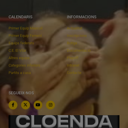
CALENDARIS
INFORMACIONS
Primer Equip Masculí
Actualitat
Primer Equip Femení
Inscripcions
Equips federats
Botiga
C.E. El Vilar
Documentació
Altres equips
Playoff
Categories inferiors
Intranet
Partits a casa
Contacte
SEGUEIX-NOS