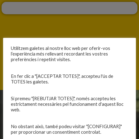
ANTERIOR
SEGÜENT
Utilitzem galetes al nostre lloc web per oferir-vos
l’experiència més rellevant recordant les vostres
DIA DE PARTIT
LES DUES CARES DEL MATX
preferències i repetint visites.
En fer clic a "[ACCEPTAR TOTES]", accepteu l'ús de
TOTES les galetes.
Si premeu "[REBUTJAR TOTES]", només accepteu les
estrictament necessàries pel funcionament d'aquest lloc
CLUB
EQUIPS
web.
Història
Primer equip masculí
Organització
Primer equip femení
No obstant això, també podeu visitar "[CONFIGURAR]"
per proporcionar un consentiment controlat.
Publicacions
Equips masculins