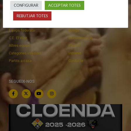
CALENDARIS
INFORMACIONS
CONFIGURAR
ACCEPTAR TOTES
Primer Equip Masculí
Actualitat
REBUTJAR TOTES
Primer Equip Femení
Inscripcions
Equips federats
Botiga
C.E. El Vilar
Documentació
Altres equips
Playoff
Categories inferiors
Intranet
Partits a casa
Contacte
SEGUEIX-NOS