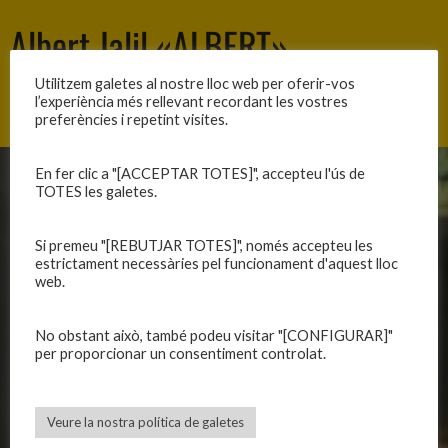
Albert Jalil «ALBERT»
Utilitzem galetes al nostre lloc web per oferir-vos
l’experiència més rellevant recordant les vostres
Newer posts
→
preferències i repetint visites.
En fer clic a "[ACCEPTAR TOTES]", accepteu l'ús de
TOTES les galetes.
CLUB
EQUIPS
Història
Primer equip masculí
Si premeu "[REBUTJAR TOTES]", només accepteu les
Organització
Primer equip femení
estrictament necessàries pel funcionament d'aquest lloc
web.
Publicacions
Equips masculins
Avís legal
Equips femenins
No obstant això, també podeu visitar "[CONFIGURAR]"
Política de privadesa
C.E. El Vilar
per proporcionar un consentiment controlat.
Política de galetes
Escola
Privadesa a les xarxes
Patrocinadors
Veure la nostra política de galetes