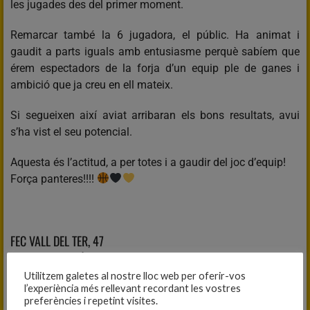
les jugades des del primer moment.
Remarcar també la 6 jugadora, el públic. Ha animat i
gaudit a parts iguals amb entusiasme perquè sabíem que
érem espectadors de la forja d’un equip ple de ganes i
ambició que ja creu en ell mateix.
Si segueixen així aviat arribaran els bons resultats, avui
s’ha vist el seu potencial.
Aquesta és l’actitud, a per totes i a gaudir del joc d’equip!
Força panteres!!!!
FEC VALL DEL TER, 47
CADET C FEMENÍ, 35
Utilitzem galetes al nostre lloc web per oferir-vos
Fitxa del partit
l’experiència més rellevant recordant les vostres
preferències i repetint visites.