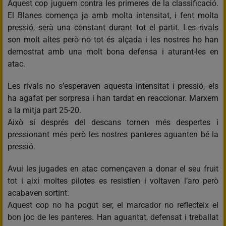
Aquest cop juguem contra les primeres de la classificació.
El Blanes comença ja amb molta intensitat, i fent molta
pressió, serà una constant durant tot el partit. Les rivals
son molt altes però no tot és alçada i les nostres ho han
demostrat amb una molt bona defensa i aturant-les en
atac.
Les rivals no s’esperaven aquesta intensitat i pressió, els
ha agafat per sorpresa i han tardat en reaccionar. Marxem
a la mitja part 25-20.
Això sí després del descans tornen més despertes i
pressionant més però les nostres panteres aguanten bé la
pressió.
Avui les jugades en atac començaven a donar el seu fruit
tot i així moltes pilotes es resistien i voltaven l’aro però
acabaven sortint.
Aquest cop no ha pogut ser, el marcador no reflecteix el
bon joc de les panteres. Han aguantat, defensat i treballat