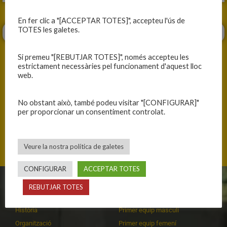
En fer clic a "[ACCEPTAR TOTES]", accepteu l'ús de
TOTES les galetes.
Si premeu "[REBUTJAR TOTES]", només accepteu les
estrictament necessàries pel funcionament d'aquest lloc
web.
ANTERIOR
SEGÜENT
No obstant això, també podeu visitar "[CONFIGURAR]"
ENS DESINFLEM A PARTIR DEL SEGON QUART
SOLS AGUANTEM MITJA PART
per proporcionar un consentiment controlat.
Veure la nostra política de galetes
CONFIGURAR
ACCEPTAR TOTES
REBUTJAR TOTES
CLUB
EQUIPS
Història
Primer equip masculí
Organització
Primer equip femení