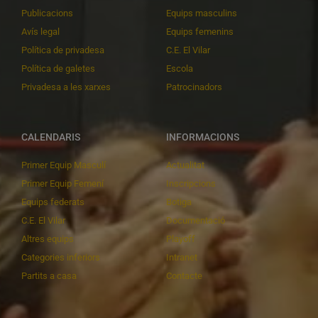
Publicacions
Equips masculins
Avís legal
Equips femenins
Política de privadesa
C.E. El Vilar
Política de galetes
Escola
Privadesa a les xarxes
Patrocinadors
CALENDARIS
INFORMACIONS
Primer Equip Masculí
Actualitat
Primer Equip Femení
Inscripcions
Equips federats
Botiga
C.E. El Vilar
Documentació
Altres equips
Playoff
Categories inferiors
Intranet
Partits a casa
Contacte