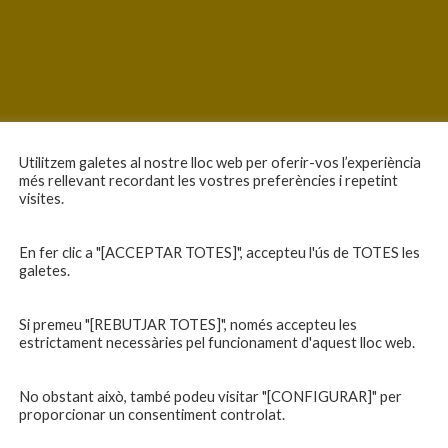
Utilitzem galetes al nostre lloc web per oferir-vos l’experiència
més rellevant recordant les vostres preferències i repetint
visites.
En fer clic a "[ACCEPTAR TOTES]", accepteu l'ús de TOTES les
galetes.
Si premeu "[REBUTJAR TOTES]", només accepteu les
estrictament necessàries pel funcionament d'aquest lloc web.
No obstant això, també podeu visitar "[CONFIGURAR]" per
proporcionar un consentiment controlat.