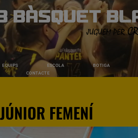
B BÀSQUET BL
ÀSQUET BLANE
ESCOLA
BOTIGA
INSCRIPCI
EQUIPS
ESCOLA
BOTIGA
CONTACTE
JÚNIOR FEMENÍ