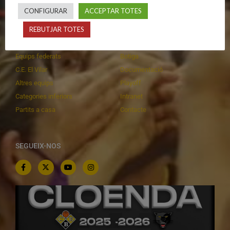
CALENDARIS
INFORMACIONS
CONFIGURAR
ACCEPTAR TOTES
REBUTJAR TOTES
Primer Equip Masculí
Actualitat
Primer Equip Femení
Inscripcions
Equips federats
Botiga
C.E. El Vilar
Documentació
Altres equips
Playoff
Categories inferiors
Intranet
Partits a casa
Contacte
SEGUEIX-NOS