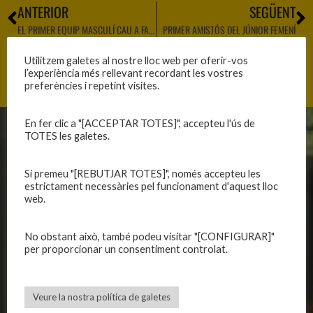
ANTERIOR
SEGÜENT
EL PRIMER EQUIP MASCULÍ CAU A FARNERS
PRIMER AMISTÓS DEL JÚNIOR FEMENÍ
Utilitzem galetes al nostre lloc web per oferir-vos
l’experiència més rellevant recordant les vostres
preferències i repetint visites.
En fer clic a "[ACCEPTAR TOTES]", accepteu l'ús de
TOTES les galetes.
CLUB
EQUIPS
Història
Primer equip masculí
Si premeu "[REBUTJAR TOTES]", només accepteu les
Organització
Primer equip femení
estrictament necessàries pel funcionament d'aquest lloc
web.
Publicacions
Equips masculins
Avís legal
Equips femenins
No obstant això, també podeu visitar "[CONFIGURAR]"
Política de privadesa
C.E. El Vilar
per proporcionar un consentiment controlat.
Política de galetes
Escola
Privadesa a les xarxes
Patrocinadors
Veure la nostra política de galetes