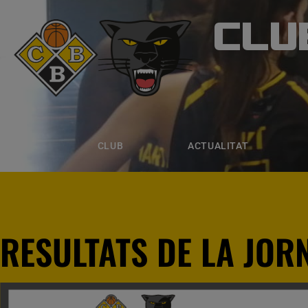
CLU
CLUB B
CLUB
ACTUALITAT
EQUIPS
CLUB
ACTUALITAT
RESULTATS DE LA JORN