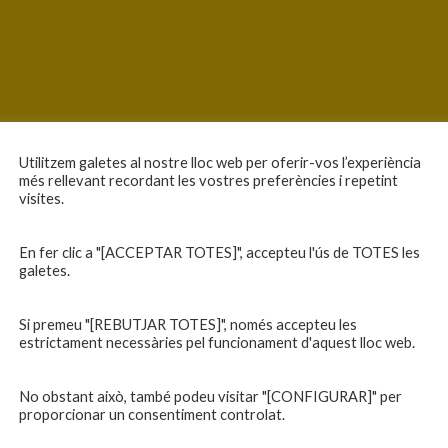
Utilitzem galetes al nostre lloc web per oferir-vos l’experiència
més rellevant recordant les vostres preferències i repetint
visites.
En fer clic a "[ACCEPTAR TOTES]", accepteu l'ús de TOTES les
galetes.
Si premeu "[REBUTJAR TOTES]", només accepteu les
estrictament necessàries pel funcionament d'aquest lloc web.
No obstant això, també podeu visitar "[CONFIGURAR]" per
proporcionar un consentiment controlat.