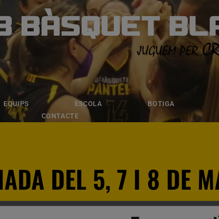
B BÀSQUET BL
ÀSQUET BLANE
ESCOLA
BOTIGA
INSCRIPCI
EQUIPS
ESCOLA
BOTIGA
CONTACTE
ADA DEL 5, 7 I 8 DE 