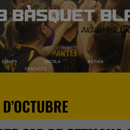
B BÀSQUET BL
ÀSQUET BLANE
ESCOLA
BOTIGA
INSCRIPCI
EQUIPS
ESCOLA
BOTIGA
CONTACTE
6 D’OCTUBRE