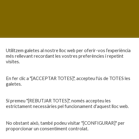
Utilitzem galetes al nostre lloc web per oferir-vos l’experiència
més rellevant recordant les vostres preferències i repetint
visites.
En fer clic a "[ACCEPTAR TOTES]", accepteu l'ús de TOTES les
galetes.
Si premeu "[REBUTJAR TOTES]", només accepteu les
estrictament necessàries pel funcionament d'aquest lloc web.
No obstant això, també podeu visitar "[CONFIGURAR]" per
proporcionar un consentiment controlat.