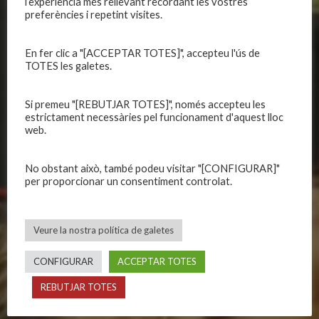
l’experiència més rellevant recordant les vostres
preferències i repetint visites.
Història
Primer equip masculí
Organització
Primer equip femení
En fer clic a "[ACCEPTAR TOTES]", accepteu l'ús de
Publicacions
Equips masculins
TOTES les galetes.
Avís legal
Equips femenins
Política de privadesa
C.E. El Vilar
Si premeu "[REBUTJAR TOTES]", només accepteu les
estrictament necessàries pel funcionament d'aquest lloc
Política de galetes
Escola
web.
Privadesa a les xarxes
Patrocinadors
No obstant això, també podeu visitar "[CONFIGURAR]"
per proporcionar un consentiment controlat.
CALENDARIS
INFORMACIONS
Primer Equip Masculí
Actualitat
Veure la nostra política de galetes
Primer Equip Femení
Inscripcions
Equips federats
Botiga
CONFIGURAR
ACCEPTAR TOTES
C.E. El Vilar
Documentació
REBUTJAR TOTES
Altres equips
Playoff
Categories inferiors
Intranet