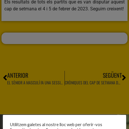
Els resultats de tots els partits que es van disputar aquest
cap de setmana el 4 i 5 de febrer de 2023. Seguim creixent!
ANTERIOR
SEGÜENT
EL SÈNIOR A MASCULÍ FA UNA SESSIÓ DE RISOTERÀPIA
CRÒNIQUES DEL CAP DE SETMANA DEL 4 I 5 DE FEBRER
Utilitzem galetes al nostre lloc web per oferir-vos
CLUB
EQUIPS