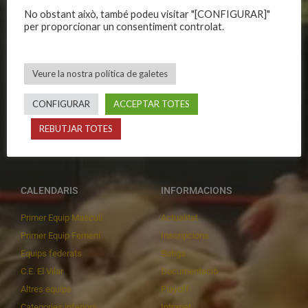
CLUB
EQUIPS
No obstant això, també podeu visitar "[CONFIGURAR]"
per proporcionar un consentiment controlat.
Història
Primer equip masculí
Organització
Primer equip femení
Publicacions
Equips masculins
Veure la nostra política de galetes
Avís legal
Equips femenins
CONFIGURAR
ACCEPTAR TOTES
Política de privadesa
C.E. El Vilar
Política de galetes
Escola
REBUTJAR TOTES
Privadesa a les xarxes
Patrocinadors
CALENDARIS
INFORMACIONS
Primer Equip Masculí
Actualitat
Primer Equip Femení
Inscripcions
Equips federats
Botiga
C.E. El Vilar
Documentació
Altres equips
Playoff
Categories inferiors
Intranet