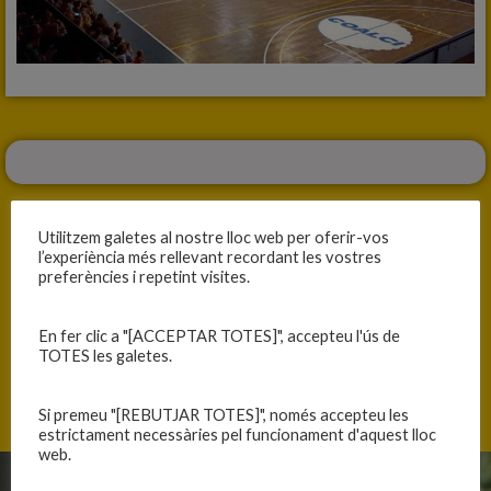
Utilitzem galetes al nostre lloc web per oferir-vos
l’experiència més rellevant recordant les vostres
preferències i repetint visites.
ANTERIOR
SEGÜENT
LA INFERMERIA DEL CADET B FEMENÍ S’EMPLENA
PARTITS PER AQUEST CAP DE SETMANA
En fer clic a "[ACCEPTAR TOTES]", accepteu l'ús de
TOTES les galetes.
Si premeu "[REBUTJAR TOTES]", només accepteu les
estrictament necessàries pel funcionament d'aquest lloc
web.