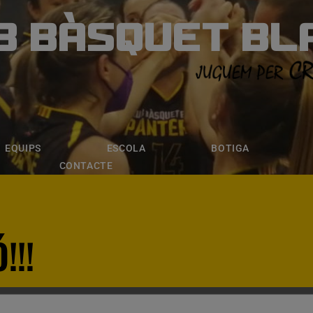
B BÀSQUET BL
ÀSQUET BLANE
ESCOLA
BOTIGA
INSCRIPCI
EQUIPS
ESCOLA
BOTIGA
CONTACTE
!!!