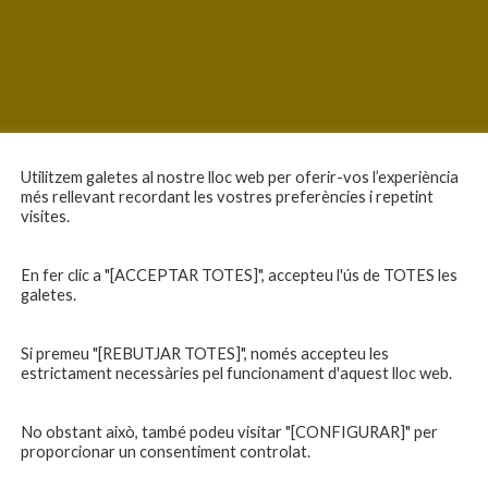
Utilitzem galetes al nostre lloc web per oferir-vos l’experiència
més rellevant recordant les vostres preferències i repetint
visites.
En fer clic a "[ACCEPTAR TOTES]", accepteu l'ús de TOTES les
galetes.
Si premeu "[REBUTJAR TOTES]", només accepteu les
estrictament necessàries pel funcionament d'aquest lloc web.
No obstant això, també podeu visitar "[CONFIGURAR]" per
proporcionar un consentiment controlat.