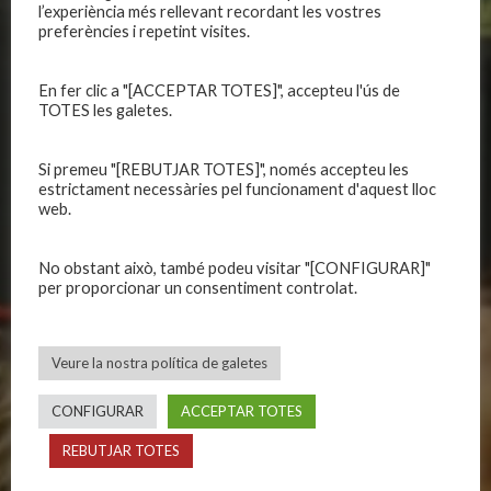
l’experiència més rellevant recordant les vostres
CLUB
EQUIPS
preferències i repetint visites.
Història
Primer equip masculí
Organització
Primer equip femení
En fer clic a "[ACCEPTAR TOTES]", accepteu l'ús de
TOTES les galetes.
Publicacions
Equips masculins
Avís legal
Equips femenins
Si premeu "[REBUTJAR TOTES]", només accepteu les
Política de privadesa
C.E. El Vilar
estrictament necessàries pel funcionament d'aquest lloc
Política de galetes
Escola
web.
Privadesa a les xarxes
Patrocinadors
No obstant això, també podeu visitar "[CONFIGURAR]"
per proporcionar un consentiment controlat.
CALENDARIS
INFORMACIONS
Primer Equip Masculí
Actualitat
Veure la nostra política de galetes
Primer Equip Femení
Inscripcions
Equips federats
Botiga
CONFIGURAR
ACCEPTAR TOTES
C.E. El Vilar
Documentació
REBUTJAR TOTES
Altres equips
Playoff
Categories inferiors
Intranet