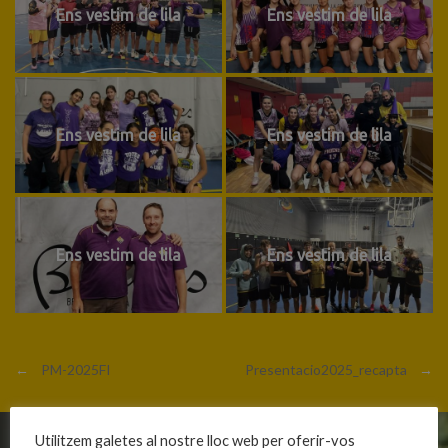
Ens vestim de lila
Ens vestim de lila
Ens vestim de lila
Ens vestim de lila
Ens vestim de lila
Ens vestim de lila
←
PM-2025FI
Presentacio2025_recapta
→
Utilitzem galetes al nostre lloc web per oferir-vos