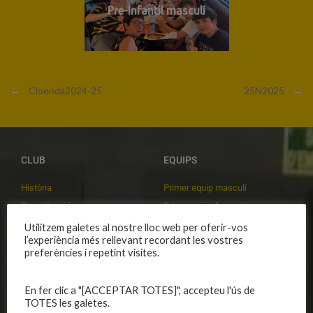
Pre-Infantil masculí
←
Cloenda2024-25
25N2025
→
CLUB
EQUIPS
Història
Primer equip masculí
Organització
Primer equip femení
Publicacions
Equips masculins
Utilitzem galetes al nostre lloc web per oferir-vos
l’experiència més rellevant recordant les vostres
Avís legal
Equips femenins
preferències i repetint visites.
Política de privadesa
C.E. El Vilar
Política de galetes
Escola
En fer clic a "[ACCEPTAR TOTES]", accepteu l'ús de
Privadesa a les xarxes
Patrocinadors
TOTES les galetes.