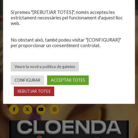
Si premeu "[REBUTJAR TOTES]", només accepteu les
CALENDARIS
INFORMACIONS
estrictament necessàries pel funcionament d'aquest lloc
web.
Primer Equip Masculí
Actualitat
Primer Equip Femení
Inscripcions
No obstant això, també podeu visitar "[CONFIGURAR]"
Equips federats
Botiga
per proporcionar un consentiment controlat.
C.E. El Vilar
Documentació
Altres equips
Playoff
Veure la nostra política de galetes
Categories inferiors
Intranet
Partits a casa
Contacte
CONFIGURAR
ACCEPTAR TOTES
REBUTJAR TOTES
SEGUEIX-NOS