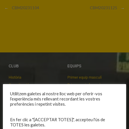
←
CBM20231104
CBM20231125
→
CLUB
EQUIPS
Història
Primer equip masculí
Organització
Primer equip femení
Publicacions
Equips masculins
Utilitzem galetes al nostre lloc web per oferir-vos
l’experiència més rellevant recordant les vostres
Avís legal
Equips femenins
preferències i repetint visites.
Política de privadesa
C.E. El Vilar
Política de galetes
Escola
En fer clic a "[ACCEPTAR TOTES]", accepteu l'ús de
Privadesa a les xarxes
Patrocinadors
TOTES les galetes.