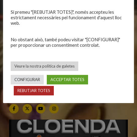
Si premeu "[REBUTJAR TOTES]", només accepteu les
CALENDARIS
INFORMACIONS
estrictament necessàries pel funcionament d'aquest lloc
web.
Primer Equip Masculí
Actualitat
Primer Equip Femení
Inscripcions
No obstant això, també podeu visitar "[CONFIGURAR]"
Equips federats
Botiga
per proporcionar un consentiment controlat.
C.E. El Vilar
Documentació
Altres equips
Playoff
Veure la nostra política de galetes
Categories inferiors
Intranet
Partits a casa
Contacte
CONFIGURAR
ACCEPTAR TOTES
REBUTJAR TOTES
SEGUEIX-NOS