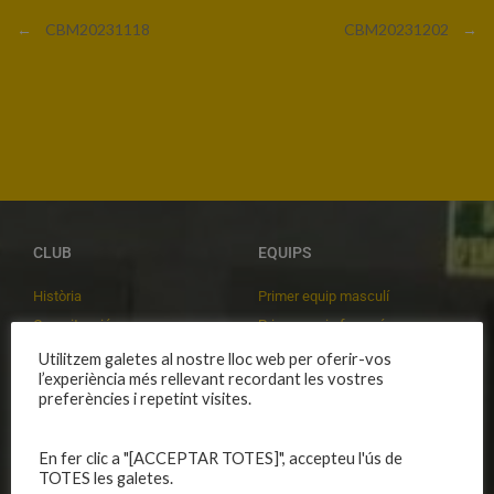
←
CBM20231118
CBM20231202
→
CLUB
EQUIPS
Història
Primer equip masculí
Organització
Primer equip femení
Publicacions
Equips masculins
Utilitzem galetes al nostre lloc web per oferir-vos
l’experiència més rellevant recordant les vostres
Avís legal
Equips femenins
preferències i repetint visites.
Política de privadesa
C.E. El Vilar
Política de galetes
Escola
En fer clic a "[ACCEPTAR TOTES]", accepteu l'ús de
Privadesa a les xarxes
Patrocinadors
TOTES les galetes.