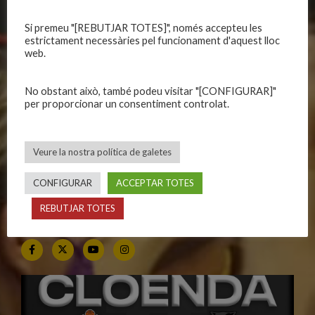
Si premeu "[REBUTJAR TOTES]", només accepteu les
CALENDARIS
INFORMACIONS
estrictament necessàries pel funcionament d'aquest lloc
web.
Primer Equip Masculí
Actualitat
Primer Equip Femení
Inscripcions
No obstant això, també podeu visitar "[CONFIGURAR]"
Equips federats
Botiga
per proporcionar un consentiment controlat.
C.E. El Vilar
Documentació
Altres equips
Playoff
Veure la nostra política de galetes
Categories inferiors
Intranet
Partits a casa
Contacte
CONFIGURAR
ACCEPTAR TOTES
REBUTJAR TOTES
SEGUEIX-NOS