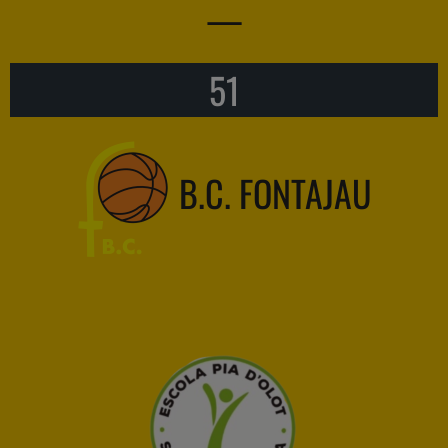
—
51
B.C. FONTAJAU