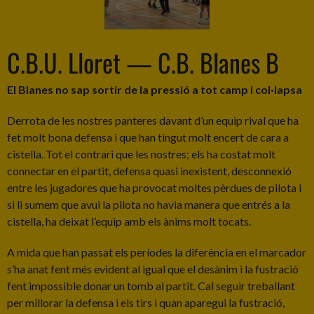
C.B.U. Lloret — C.B. Blanes B
El Blanes no sap sortir de la pressió a tot camp i col·lapsa
Derrota de les nostres panteres davant d’un equip rival que ha
fet molt bona defensa i que han tingut molt encert de cara a
cistella. Tot el contrari que les nostres; els ha costat molt
connectar en el partit, defensa quasi inexistent, desconnexió
entre les jugadores que ha provocat moltes pèrdues de pilota i
si li sumem que avui la pilota no havia manera que entrés a la
cistella, ha deixat l’equip amb els ànims molt tocats.
A mida que han passat els períodes la diferència en el marcador
s’ha anat fent més evident al igual que el desànim i la fustració
fent impossible donar un tomb al partit. Cal seguir treballant
per millorar la defensa i els tirs i quan aparegui la fustració,