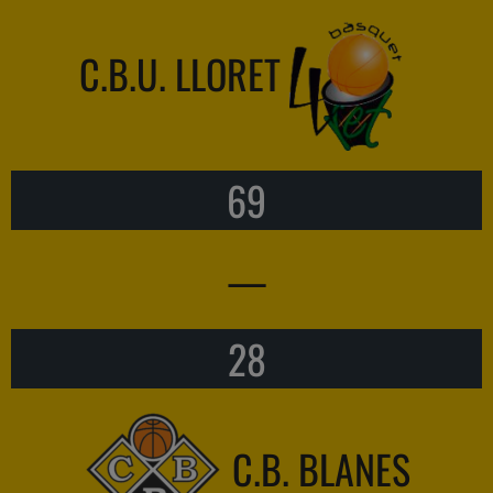
C.B.U. LLORET
69
—
28
C.B. BLANES