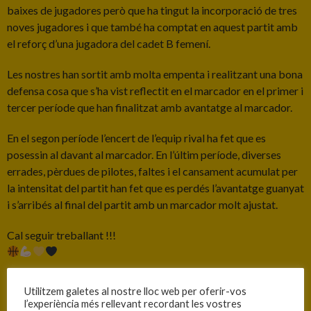
baixes de jugadores però que ha tingut la incorporació de tres
noves jugadores i que també ha comptat en aquest partit amb
el reforç d’una jugadora del cadet B femení.
Les nostres han sortit amb molta empenta i realitzant una bona
defensa cosa que s’ha vist reflectit en el marcador en el primer i
tercer període que han finalitzat amb avantatge al marcador.
En el segon període l’encert de l’equip rival ha fet que es
posessin al davant al marcador. En l’últim període, diverses
errades, pèrdues de pilotes, faltes i el cansament acumulat per
la intensitat del partit han fet que es perdés l’avantatge guanyat
i s’arribés al final del partit amb un marcador molt ajustat.
Cal seguir treballant !!!
Utilitzem galetes al nostre lloc web per oferir-vos
l’experiència més rellevant recordant les vostres