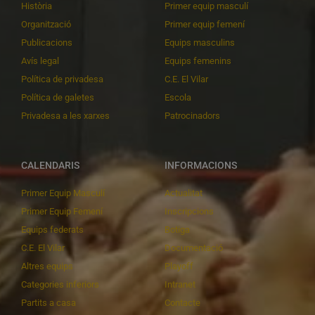
Història
Primer equip masculí
Organització
Primer equip femení
Publicacions
Equips masculins
Avís legal
Equips femenins
Política de privadesa
C.E. El Vilar
Política de galetes
Escola
Privadesa a les xarxes
Patrocinadors
CALENDARIS
INFORMACIONS
Primer Equip Masculí
Actualitat
Primer Equip Femení
Inscripcions
Equips federats
Botiga
C.E. El Vilar
Documentació
Altres equips
Playoff
Categories inferiors
Intranet
Partits a casa
Contacte