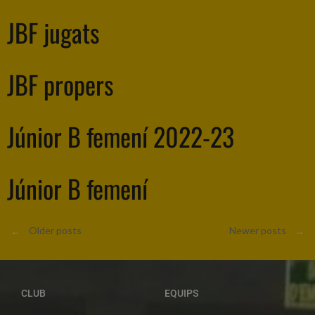
JBF jugats
JBF propers
Júnior B femení 2022-23
Júnior B femení
←
Older posts
Newer posts
→
CLUB
EQUIPS