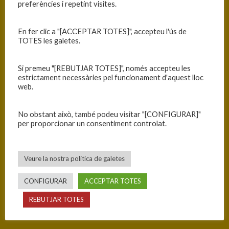
preferències i repetint visites.
En fer clic a "[ACCEPTAR TOTES]", accepteu l'ús de
TOTES les galetes.
Si premeu "[REBUTJAR TOTES]", només accepteu les
estrictament necessàries pel funcionament d'aquest lloc
web.
No obstant això, també podeu visitar "[CONFIGURAR]"
per proporcionar un consentiment controlat.
C.B. BLANES
Veure la nostra política de galetes
CONFIGURAR
ACCEPTAR TOTES
52
REBUTJAR TOTES