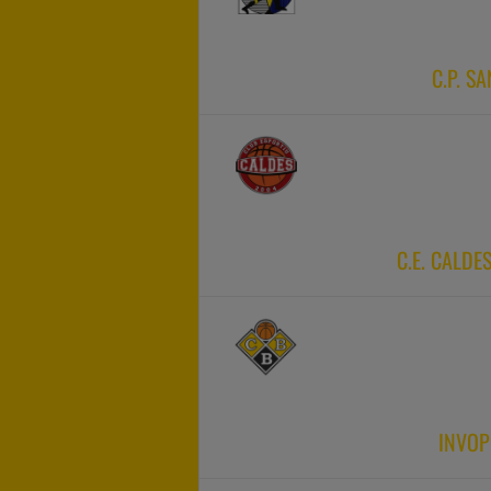
C.P. S
C.E. CALDE
INVOP