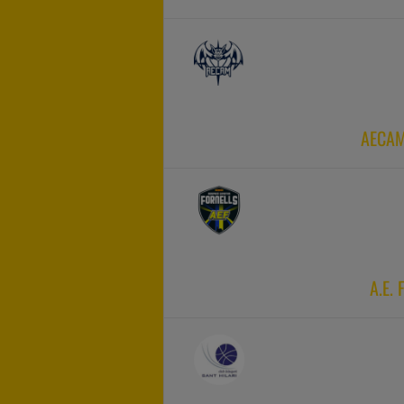
AECAM
A.E.