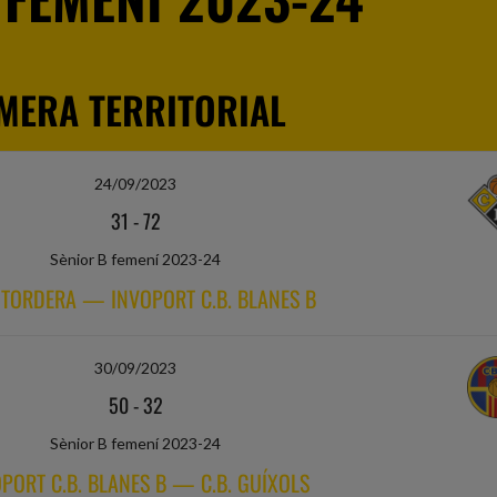
MERA TERRITORIAL
24/09/2023
31
-
72
Sènior B femení 2023-24
 TORDERA — INVOPORT C.B. BLANES B
30/09/2023
50
-
32
Sènior B femení 2023-24
PORT C.B. BLANES B — C.B. GUÍXOLS