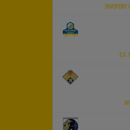
INVOPORT C
C.E.
IN