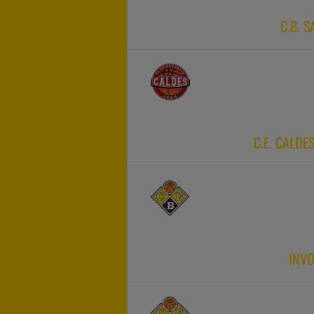
C.B. 
C.E. CALDE
INVO