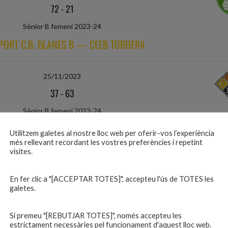
72
-
21
Sènior B femení 2023-24
PORT C.B. BLANES B — CEEB TORDERA
25/11/2023
37
-
63
Sènior B femení 2023-24
 GUÍXOLS — INVOPORT C.B. BLANES B
Utilitzem galetes al nostre lloc web per oferir-vos l’experiència
més rellevant recordant les vostres preferències i repetint
visites.
02/12/2023
32
-
53
En fer clic a "[ACCEPTAR TOTES]", accepteu l'ús de TOTES les
galetes.
Sènior B femení 2023-24
ORT C.B. BLANES B — AECAM MALGRAT
Si premeu "[REBUTJAR TOTES]", només accepteu les
estrictament necessàries pel funcionament d'aquest lloc web.