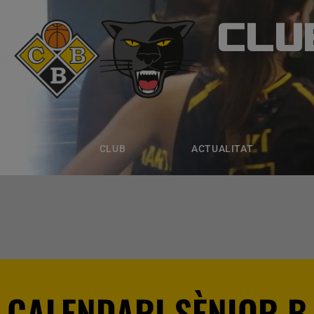
CLU
CLUB B
CLUB
ACTUALITAT
EQUIPS
CLUB
ACTUALITAT
CALENDARI SÈNIOR B