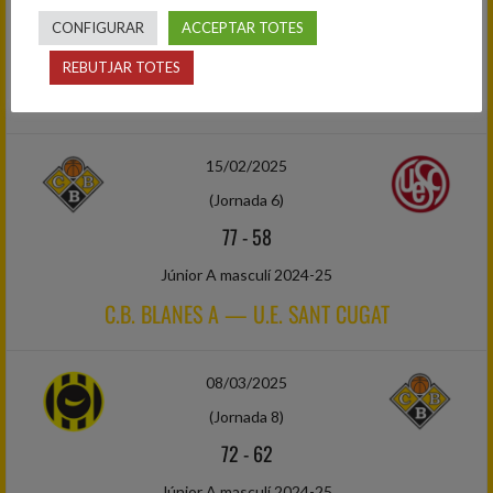
56
-
92
CONFIGURAR
ACCEPTAR TOTES
Júnior A masculí 2024-25
REBUTJAR TOTES
EL MASNOU BASQUETBOL — C.B. BLANES A
15/02/2025
(Jornada 6)
77
-
58
Júnior A masculí 2024-25
C.B. BLANES A — U.E. SANT CUGAT
08/03/2025
(Jornada 8)
72
-
62
Júnior A masculí 2024-25