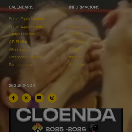
CALENDARIS
INFORMACIONS
Primer Equip Masculí
Actualitat
Primer Equip Femení
Inscripcions
Equips federats
Botiga
C.E. El Vilar
Documentació
Altres equips
Playoff
Categories inferiors
Intranet
Partits a casa
Contacte
SEGUEIX-NOS