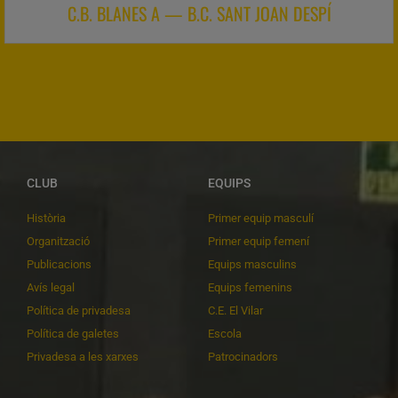
C.B. BLANES A — B.C. SANT JOAN DESPÍ
CLUB
EQUIPS
Història
Primer equip masculí
Organització
Primer equip femení
Publicacions
Equips masculins
Avís legal
Equips femenins
Política de privadesa
C.E. El Vilar
Política de galetes
Escola
Privadesa a les xarxes
Patrocinadors