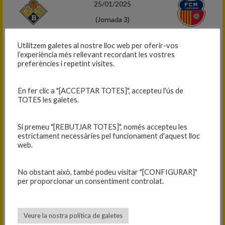
25/01/2025
(Jornada 3)
63
-
66
Utilitzem galetes al nostre lloc web per oferir-vos
Júnior A masculí 2024-25
l’experiència més rellevant recordant les vostres
preferències i repetint visites.
C.B. BLANES A — F.C. MARTINENC
En fer clic a "[ACCEPTAR TOTES]", accepteu l'ús de
TOTES les galetes.
02/02/2025
(Jornada 4)
Si premeu "[REBUTJAR TOTES]", només accepteu les
51
-
57
estrictament necessàries pel funcionament d'aquest lloc
web.
Júnior A masculí 2024-25
M. BOET MATARÓ — C.B. BLANES A
No obstant això, també podeu visitar "[CONFIGURAR]"
per proporcionar un consentiment controlat.
08/02/2025
Veure la nostra política de galetes
(Jornada 5)