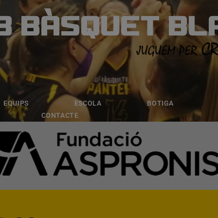
B BÀSQUET BL
ÀSQUET BLANE
ESCOLA
BOTIGA
INSCRIPCI
EQUIPS
ESCOLA
BOTIGA
CONTACTE