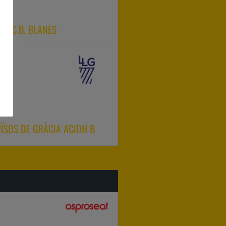
a
AR-C.B. BLANES
a
ÏSOS DE GRÀCIA ACIDH B