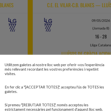
 BLANES
C.E. EL VILAR-C.B. BLANES — LLU
09/05/2026
(Jornada 8)
16
-
28
Lliga Catalan
LLUÏSOS DE GRÀCIA ACIDH
Utilitzem galetes al nostre lloc web per oferir-vos l’experiència
més rellevant recordant les vostres preferències i repetint
visites.
JORNADA 9
En fer clic a "[ACCEPTAR TOTES]", accepteu l'ús de TOTES les
galetes.
16/05/2026
(Jornada 9)
Si premeu "[REBUTJAR TOTES]", només accepteu les
20
-
0
estrictament necessàries pel funcionament d'aquest lloc web.