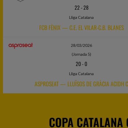
22
-
28
Lliga Catalana
FCB FÈNIX — C.E. EL VILAR-C.B. BLANES
28/03/2026
(Jornada 5)
20
-
0
Lliga Catalana
ASPROSEAT — LLUÏSOS DE GRÀCIA ACIDH 
COPA CATALANA 