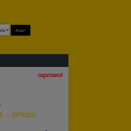
a
 B — ASPROSEAT