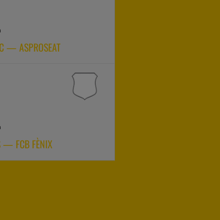
a
 C — ASPROSEAT
a
ES — FCB FÈNIX