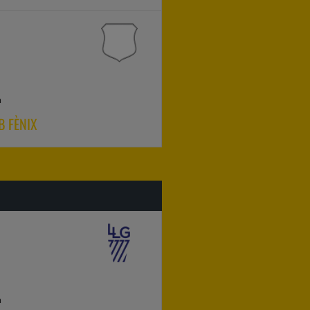
a
 FÈNIX
a