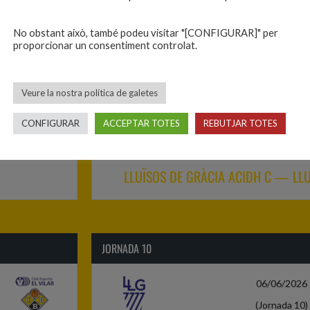
Lliga Catalan
No obstant això, també podeu visitar "[CONFIGURAR]" per
 ACIDH C
ASPROSEAT — C.E. EL VIL
proporcionar un consentiment controlat.
16/05/2026
Veure la nostra política de galetes
(Jornada 9)
CONFIGURAR
ACCEPTAR TOTES
REBUTJAR TOTES
18
-
23
Lliga Catalan
LLUÏSOS DE GRÀCIA ACIDH C — LLU
JORNADA 10
06/06/2026
(Jornada 10)