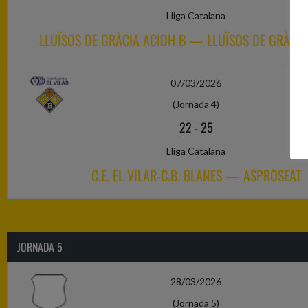
Lliga Catalana
LLUÏSOS DE GRÀCIA ACIDH B — LLUÏSOS DE GRÀCIA
07/03/2026
(Jornada 4)
22
-
25
Lliga Catalana
C.E. EL VILAR-C.B. BLANES — ASPROSEAT
JORNADA 5
28/03/2026
(Jornada 5)