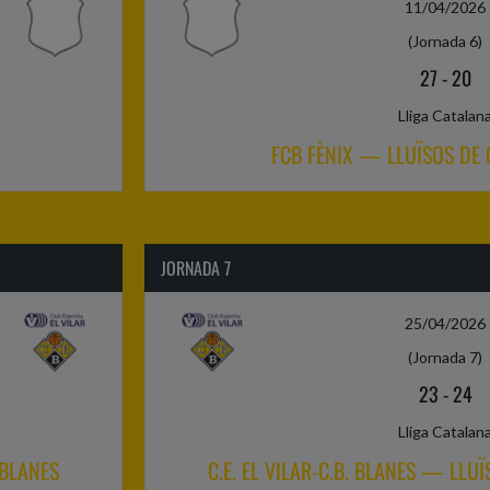
11/04/2026
(Jornada 6)
27
-
20
Lliga Catalan
FCB FÈNIX — LLUÏSOS DE 
JORNADA 7
25/04/2026
(Jornada 7)
23
-
24
Lliga Catalan
 BLANES
C.E. EL VILAR-C.B. BLANES — LLU