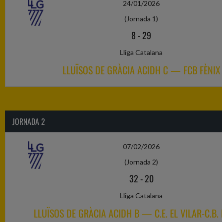
24/01/2026
(Jornada 1)
8
-
29
Lliga Catalana
LLUÏSOS DE GRÀCIA ACIDH C — FCB FÈNIX
JORNADA 2
07/02/2026
(Jornada 2)
32
-
20
Lliga Catalana
LLUÏSOS DE GRÀCIA ACIDH B — C.E. EL VILAR-C.B.