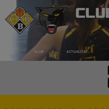
CLU
CLUB B
CLUB
ACTUALITAT
EQUIPS
CLUB
ACTUALITAT