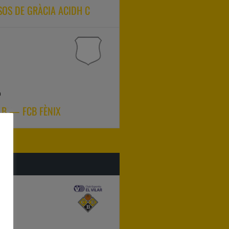
ÏSOS DE GRÀCIA ACIDH C
a
 B — FCB FÈNIX