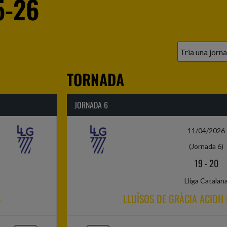
5-26
TORNADA
JORNADA 6
11/04/2026
(Jornada 6)
19
-
20
Lliga Catalan
B
LLUÏSOS DE GRÀCIA ACIDH