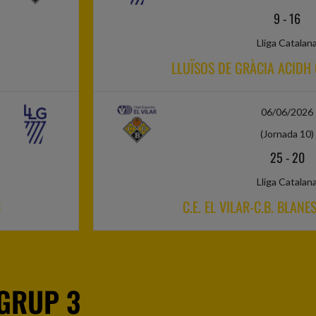
9
-
16
Lliga Catalan
LLUÏSOS DE GRÀCIA ACIDH
06/06/2026
(Jornada 10)
25
-
20
Lliga Catalan
C
C.E. EL VILAR-C.B. BLAN
GRUP 3