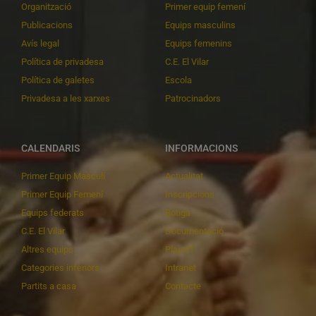
Organització
Primer equip femení
Publicacions
Equips masculins
Avís legal
Equips femenins
Política de privadesa
C.E. El Vilar
Política de galetes
Escola
Privadesa a les xarxes
Patrocinadors
CALENDARIS
INFORMACIONS
Primer Equip Masculí
Actualitat
Primer Equip Femení
Inscripcions
Equips federats
Botiga
C.E. El Vilar
Documentació
Altres equips
Playoff
Categories inferiors
Intranet
Partits a casa
Contacte