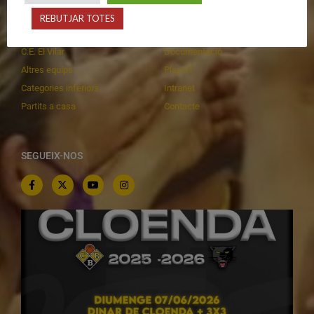
Primer Equip Femení
Inscripcions
REBUTJAR TOTES
Equips federats
Botiga
C.E. El Vilar
Documentació
Altres equips
Playoff
Categories inferiors
Intranet
Partits a casa
Contacte
SEGUEIX-NOS