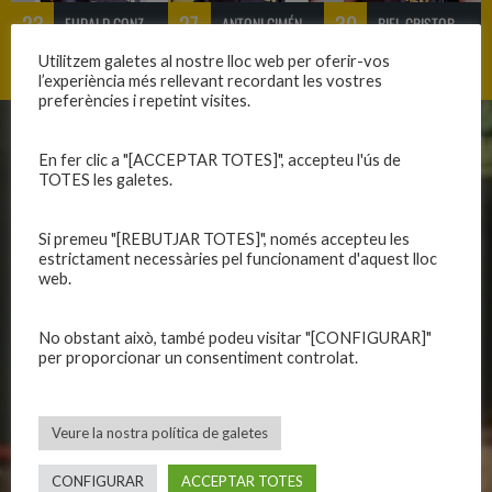
23
27
30
EUDALD GONZÁLEZ «EUDALD»
ANTONI GIMÉNEZ «TONI»
BIEL CRISTOBAL «BIEL»
Utilitzem galetes al nostre lloc web per oferir-vos
l’experiència més rellevant recordant les vostres
preferències i repetint visites.
CLUB
EQUIPS
En fer clic a "[ACCEPTAR TOTES]", accepteu l'ús de
TOTES les galetes.
Història
Primer equip masculí
Organització
Primer equip femení
Si premeu "[REBUTJAR TOTES]", només accepteu les
Publicacions
Equips masculins
estrictament necessàries pel funcionament d'aquest lloc
web.
Avís legal
Equips femenins
Política de privadesa
C.E. El Vilar
No obstant això, també podeu visitar "[CONFIGURAR]"
Política de galetes
Escola
per proporcionar un consentiment controlat.
Privadesa a les xarxes
Patrocinadors
Veure la nostra política de galetes
CALENDARIS
INFORMACIONS
CONFIGURAR
ACCEPTAR TOTES
Primer Equip Masculí
Actualitat