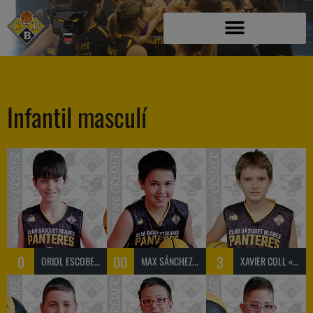
Infantil masculí
0
00
3
ORIOL ESCOBEDO «ORIOL»
MAX SÁNCHEZ «MAX»
XAVIER COLL «XAVIER»