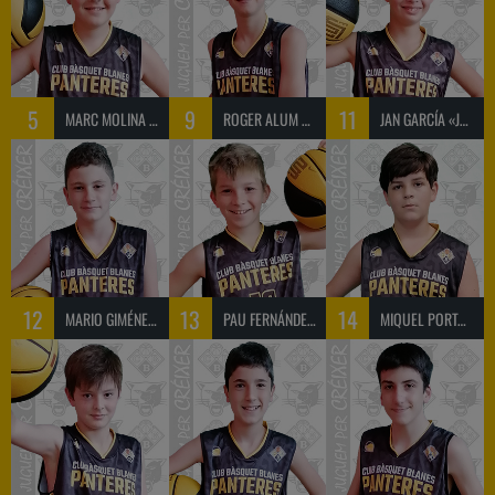
5
9
11
MARC MOLINA «MOLINA»
ROGER ALUM «ROGER»
JAN GARCÍA «JAN»
12
13
14
MARIO GIMÉNEZ «MARIO»
PAU FERNÁNDEZ «PAU»
MIQUEL PORTAS «MIQUEL»