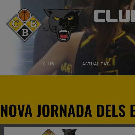
CLU
CLUB B
CLUB
ACTUALITAT
EQUIPS
CLUB
ACTUALITAT
NOVA JORNADA DELS 