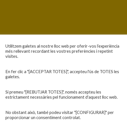
Utilitzem galetes al nostre lloc web per oferir-vos l’experiència
més rellevant recordant les vostres preferències i repetint
visites.
En fer clic a "[ACCEPTAR TOTES]", accepteu l'ús de TOTES les
galetes.
Si premeu "[REBUTJAR TOTES]", només accepteu les
estrictament necessàries pel funcionament d'aquest lloc web.
No obstant això, també podeu visitar "[CONFIGURAR]" per
proporcionar un consentiment controlat.