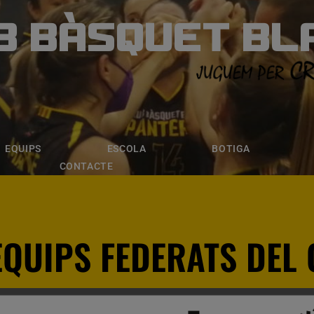
B BÀSQUET BL
ÀSQUET BLANE
ESCOLA
BOTIGA
INSCRIPCI
EQUIPS
ESCOLA
BOTIGA
CONTACTE
EQUIPS FEDERATS DEL