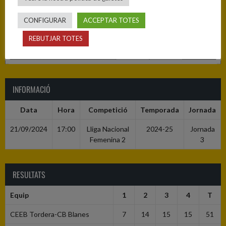
CONFIGURAR
ACCEPTAR TOTES
REBUTJAR TOTES
INFORMACIÓ
Data
Hora
Competició
Temporada
Jornada
21/09/2024
17:00
Lliga Nacional
2024-25
Jornada
Femenina 2
3
RESULTATS
Equip
1
2
3
4
T
CEEB Tordera-CB Blanes
7
14
15
15
51