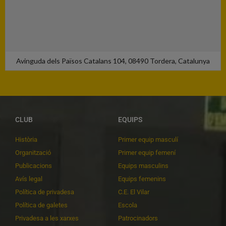
Avinguda dels Països Catalans 104, 08490 Tordera, Catalunya
CLUB
EQUIPS
Història
Primer equip masculí
Organització
Primer equip femení
Publicacions
Equips masculins
Avís legal
Equips femenins
Política de privadesa
C.E. El Vilar
Política de galetes
Escola
Privadesa a les xarxes
Patrocinadors