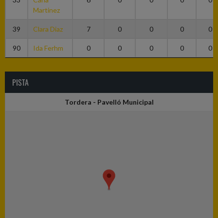
Martinez
39
Clara Diaz
7
0
0
0
0
90
Ida Ferhm
0
0
0
0
0
PISTA
Tordera - Pavelló Municipal