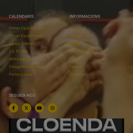
CALENDARIS
INFORMACIONS
Primer Equip Masculí
Actualitat
Primer Equip Femení
Inscripcions
Equips federats
Botiga
C.E. El Vilar
Documentació
Altres equips
Playoff
Categories inferiors
Intranet
Partits a casa
Contacte
SEGUEIX-NOS