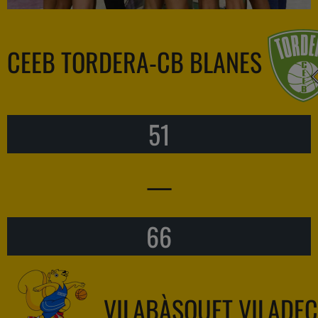
CEEB TORDERA-CB BLANES
51
—
66
VILABÀSQUET VILADE