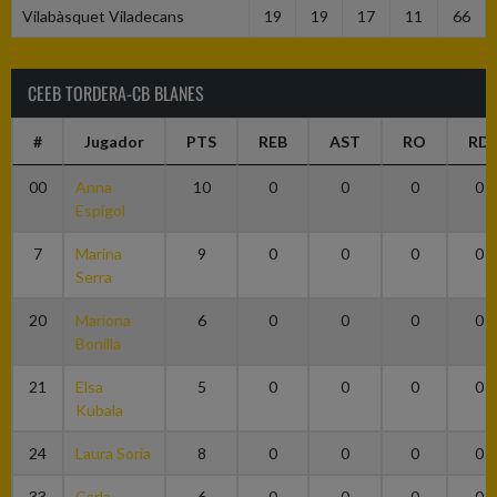
Vilabàsquet Viladecans
19
19
17
11
66
CEEB TORDERA-CB BLANES
#
Jugador
PTS
REB
AST
RO
RD
00
Anna
10
0
0
0
0
Espigol
7
Marina
9
0
0
0
0
Serra
20
Mariona
6
0
0
0
0
Bonilla
21
Elsa
5
0
0
0
0
Kubala
24
Laura Soria
8
0
0
0
0
33
Carla
6
0
0
0
0