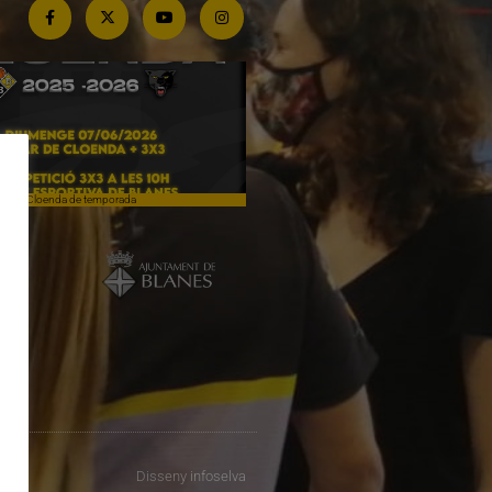
Cloenda de temporada
Campiones a Salou
Disseny
infoselva