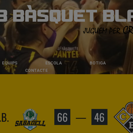
B BÀSQUET BL
ÀSQUET BLANE
ESCOLA
BOTIGA
INSCRIPCI
EQUIPS
ESCOLA
BOTIGA
CONTACTE
B.
66
—
46