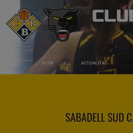
CLU
CLUB B
CLUB
ACTUALITAT
EQUIPS
CLUB
ACTUALITAT
SABADELL SUD C.