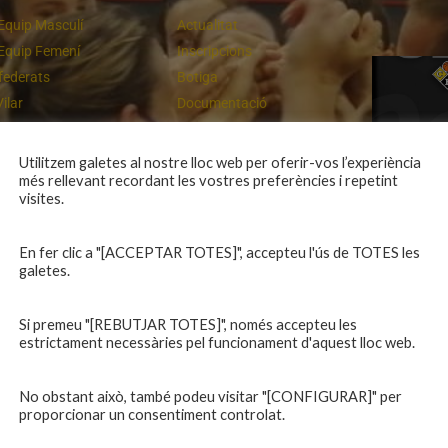
Equip Masculí
Actualitat
Equip Femení
Inscripcions
federats
Botiga
Vilar
Documentació
equips
Playoff
ies inferiors
Intranet
Utilitzem galetes al nostre lloc web per oferir-vos l’experiència
més rellevant recordant les vostres preferències i repetint
 a casa
Contacte
Un final rodó
visites.
En fer clic a "[ACCEPTAR TOTES]", accepteu l'ús de TOTES les
galetes.
Si premeu "[REBUTJAR TOTES]", només accepteu les
estrictament necessàries pel funcionament d'aquest lloc web.
No obstant això, també podeu visitar "[CONFIGURAR]" per
proporcionar un consentiment controlat.