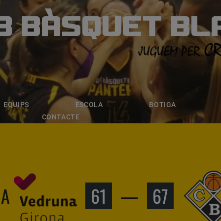
B BÀSQUET BL
ÀSQUET BLANE
ESCOLA
BOTIGA
INSCRIPCI
EQUIPS
ESCOLA
BOTIGA
CONTACTE
NA
61
—
67