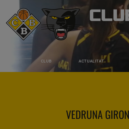
CLU
CLUB B
CLUB
ACTUALITAT
EQUIPS
CLUB
ACTUALITAT
VEDRUNA GIRO