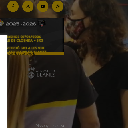
Cloenda de temporada
Campiones a Salou
Disseny
infoselva