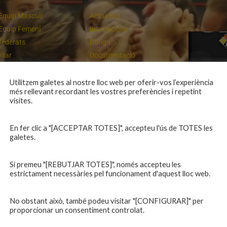
Equip Masculí
Actualitat
Equip Femení
Inscripcions
federats
Botiga
Vilar
Documentació
equips
Playoff
ies inferiors
Intranet
Utilitzem galetes al nostre lloc web per oferir-vos l’experiència
més rellevant recordant les vostres preferències i repetint
 a casa
Contacte
Un final rodó
visites.
En fer clic a "[ACCEPTAR TOTES]", accepteu l'ús de TOTES les
galetes.
Si premeu "[REBUTJAR TOTES]", només accepteu les
estrictament necessàries pel funcionament d'aquest lloc web.
No obstant això, també podeu visitar "[CONFIGURAR]" per
proporcionar un consentiment controlat.