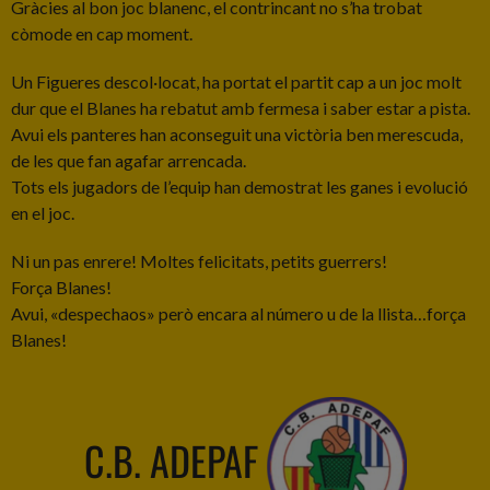
Gràcies al bon joc blanenc, el contrincant no s’ha trobat
còmode en cap moment.
Un Figueres descol·locat, ha portat el partit cap a un joc molt
dur que el Blanes ha rebatut amb fermesa i saber estar a pista.
Avui els panteres han aconseguit una victòria ben merescuda,
de les que fan agafar arrencada.
Tots els jugadors de l’equip han demostrat les ganes i evolució
en el joc.
Ni un pas enrere! Moltes felicitats, petits guerrers!
Força Blanes!
Avui, «despechaos» però encara al número u de la llista…força
Blanes!
C.B. ADEPAF