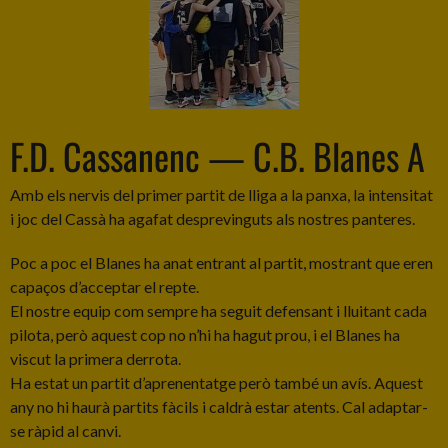
F.D. Cassanenc — C.B. Blanes A
Amb els nervis del primer partit de lliga a la panxa, la intensitat
i joc del Cassà ha agafat desprevinguts als nostres panteres.
Poc a poc el Blanes ha anat entrant al partit, mostrant que eren
capaços d’acceptar el repte.
El nostre equip com sempre ha seguit defensant i lluitant cada
pilota, però aquest cop no n’hi ha hagut prou, i el Blanes ha
viscut la primera derrota.
Ha estat un partit d’aprenentatge però també un avís. Aquest
any no hi haurà partits fàcils i caldrà estar atents. Cal adaptar-
se ràpid al canvi.