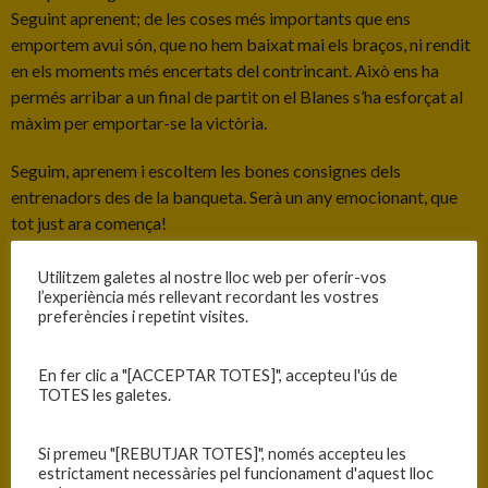
Seguint aprenent; de les coses més importants que ens
emportem avui són, que no hem baixat mai els braços, ni rendit
en els moments més encertats del contrincant. Això ens ha
permés arribar a un final de partit on el Blanes s’ha esforçat al
màxim per emportar-se la victòria.
Seguim, aprenem i escoltem les bones consignes dels
entrenadors des de la banqueta. Serà un any emocionant, que
tot just ara comença!
Força Blanes!
Utilitzem galetes al nostre lloc web per oferir-vos
l’experiència més rellevant recordant les vostres
preferències i repetint visites.
C.B. BLANES
En fer clic a "[ACCEPTAR TOTES]", accepteu l'ús de
TOTES les galetes.
Si premeu "[REBUTJAR TOTES]", només accepteu les
68
estrictament necessàries pel funcionament d'aquest lloc