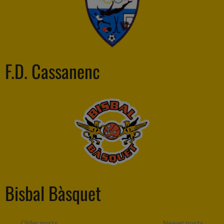
F.D. Cassanenc
Bisbal Bàsquet
←
Older posts
Newer posts
→