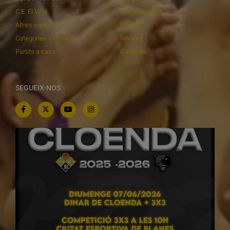
C.E. El Vilar
Documentació
Altres equips
Playoff
Categories inferiors
Intranet
Partits a casa
Contacte
SEGUEIX-NOS