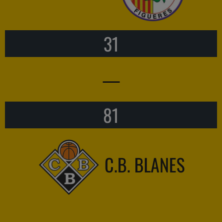
31
—
81
C.B. BLANES