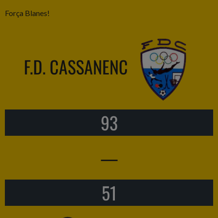
Força Blanes!
F.D. CASSANENC
93
—
51