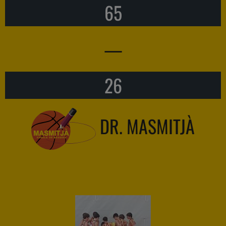
65
—
26
DR. MASMITJÀ