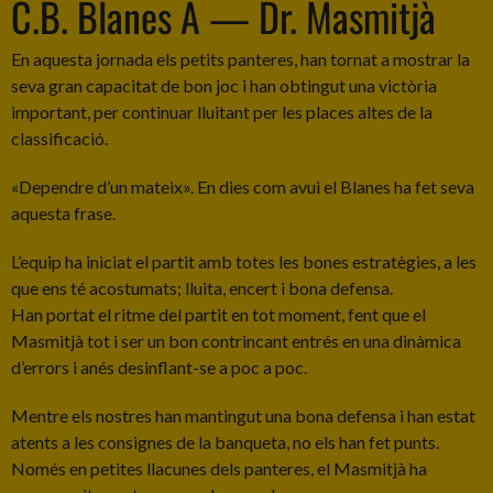
C.B. Blanes A — Dr. Masmitjà
En aquesta jornada els petits panteres, han tornat a mostrar la
seva gran capacitat de bon joc i han obtingut una victòria
important, per continuar lluitant per les places altes de la
classificació.
«Dependre d’un mateix». En dies com avui el Blanes ha fet seva
aquesta frase.
L’equip ha iniciat el partit amb totes les bones estratègies, a les
que ens té acostumats; lluita, encert i bona defensa.
Han portat el ritme del partit en tot moment, fent que el
Masmitjà tot i ser un bon contrincant entrés en una dinàmica
d’errors i anés desinflant-se a poc a poc.
Mentre els nostres han mantingut una bona defensa i han estat
atents a les consignes de la banqueta, no els han fet punts.
Només en petites llacunes dels panteres, el Masmitjà ha