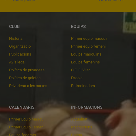
CLUB
EQUIPS
Història
Primer equip masculí
Organització
Primer equip femení
Publicacions
Equips masculins
Avís legal
Equips femenins
Política de privadesa
C.E. El Vilar
Política de galetes
Escola
Privadesa a les xarxes
Patrocinadors
CALENDARIS
INFORMACIONS
Primer Equip Masculí
Actualitat
Primer Equip Femení
Inscripcions
Equips federats
Botiga