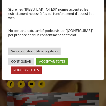
Si premeu "[REBUTJAR TOTES]", només accepteu les
CALENDARIS
INFORMACIONS
estrictament necessàries pel funcionament d'aquest lloc
web.
Primer Equip Masculí
Actualitat
Primer Equip Femení
Inscripcions
No obstant això, també podeu visitar "[CONFIGURAR]"
Equips federats
Botiga
per proporcionar un consentiment controlat.
C.E. El Vilar
Documentació
Altres equips
Playoff
Veure la nostra política de galetes
Categories inferiors
Intranet
Partits a casa
Contacte
CONFIGURAR
ACCEPTAR TOTES
REBUTJAR TOTES
SEGUEIX-NOS