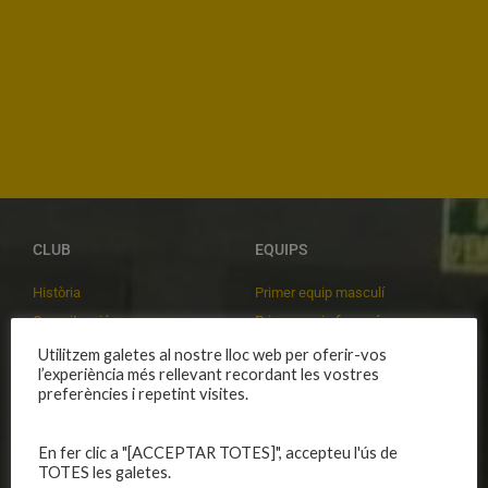
CLUB
EQUIPS
Història
Primer equip masculí
Organització
Primer equip femení
Publicacions
Equips masculins
Utilitzem galetes al nostre lloc web per oferir-vos
l’experiència més rellevant recordant les vostres
Avís legal
Equips femenins
preferències i repetint visites.
Política de privadesa
C.E. El Vilar
Política de galetes
Escola
En fer clic a "[ACCEPTAR TOTES]", accepteu l'ús de
Privadesa a les xarxes
Patrocinadors
TOTES les galetes.