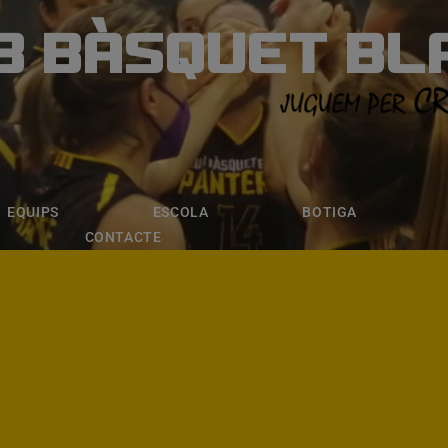
B BÀSQUET BL
ÀSQUET BLANE
ESCOLA
BOTIGA
INSCRIPCI
EQUIPS
ESCOLA
BOTIGA
CONTACTE