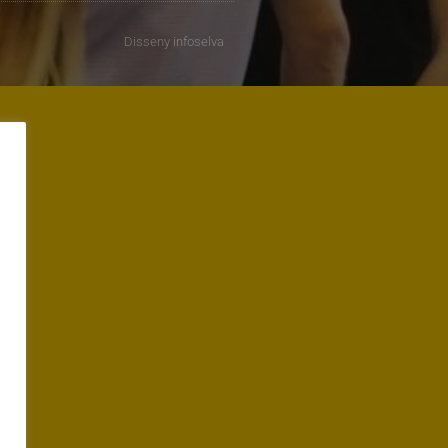
Disseny
infoselva