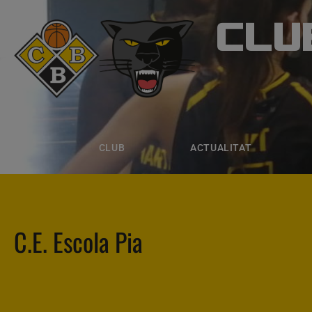
CLU
CLUB B
CLUB
ACTUALITAT
EQUIPS
CLUB
ACTUALITAT
C.E. Escola Pia