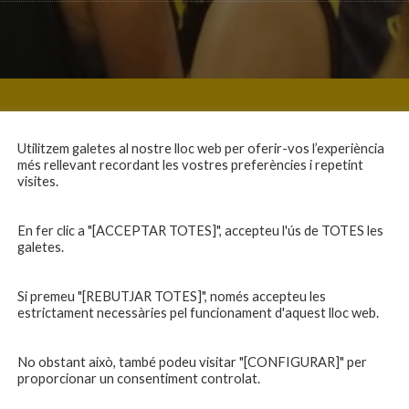
Utilitzem galetes al nostre lloc web per oferir-vos l’experiència
més rellevant recordant les vostres preferències i repetint
visites.
En fer clic a "[ACCEPTAR TOTES]", accepteu l'ús de TOTES les
galetes.
Si premeu "[REBUTJAR TOTES]", només accepteu les
estrictament necessàries pel funcionament d'aquest lloc web.
No obstant això, també podeu visitar "[CONFIGURAR]" per
proporcionar un consentiment controlat.