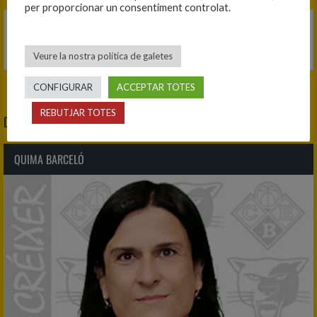
per proporcionar un consentiment controlat.
Equip
C.B. Blanes
Edat
48
Veure la nostra política de galetes
CONFIGURAR
ACCEPTAR TOTES
REBUTJAR TOTES
DELEGADA
QUIMA BARCELÓ