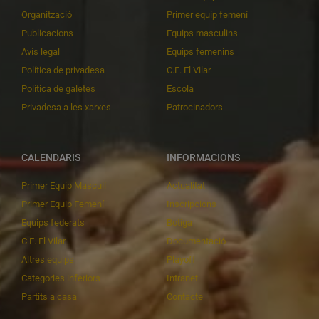
Organització
Primer equip femení
Publicacions
Equips masculins
Avís legal
Equips femenins
Política de privadesa
C.E. El Vilar
Política de galetes
Escola
Privadesa a les xarxes
Patrocinadors
CALENDARIS
INFORMACIONS
Primer Equip Masculí
Actualitat
Primer Equip Femení
Inscripcions
Equips federats
Botiga
C.E. El Vilar
Documentació
Altres equips
Playoff
Categories inferiors
Intranet
Partits a casa
Contacte