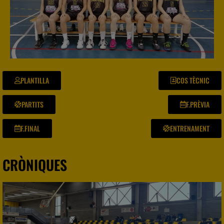
PLANTILLA
COS TÈCNIC
PARTITS
F.PRÈVIA
F.FINAL
ENTRENAMENT
CRÒNIQUES