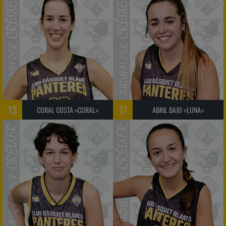
13
17
CORAL COSTA «CORAL»
ABRIL BAJO «LUNA»