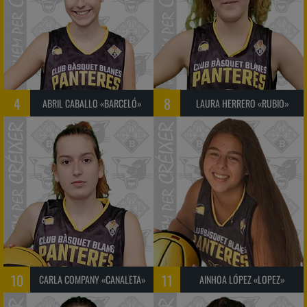
4
8
ABRIL CABALLO «BARCELÓ»
LAURA HERRERO «RUBIO»
10
11
CARLA COMPANY «CANALETA»
AINHOA LÓPEZ «LOPEZ»