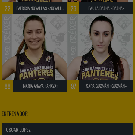
22
23
PATRICIA NOVALLAS «NOVALLAS»
PAULA BAENA «BAENA»
88
97
MARIA ANAYA «ANAYA»
SARA GUZMÁN «GUZMÁN»
ENTRENADOR
ÓSCAR LÓPEZ