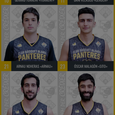
10
11
21
23
ARNAU NOHERAS «ARNAU»
ÓSCAR MALAGÓN «SITO»