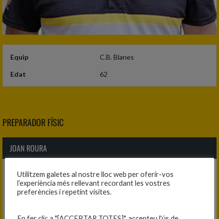
Equip
C.B. Blanes
Edat
62
PREPARADOR FÍSIC
JOAN ROURA
Utilitzem galetes al nostre lloc web per oferir-vos
l’experiència més rellevant recordant les vostres
preferències i repetint visites.
En fer clic a "[ACCEPTAR TOTES]", accepteu l'ús de