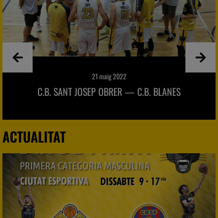
22
15 maig
R — C.B. BLANES
C.B. BLANES — C.
ACTUALITAT