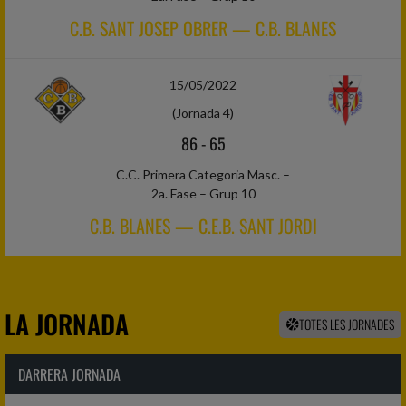
C.B. SANT JOSEP OBRER — C.B. BLANES
15/05/2022
(Jornada 4)
86
-
65
C.C. Primera Categoria Masc. –
2a. Fase – Grup 10
C.B. BLANES — C.E.B. SANT JORDI
LA JORNADA
TOTES LES JORNADES
DARRERA JORNADA