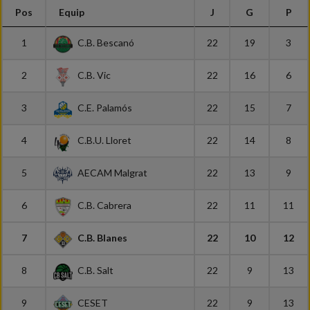
Pos
Equip
J
G
P
1
C.B. Bescanó
22
19
3
2
C.B. Vic
22
16
6
3
C.E. Palamós
22
15
7
4
C.B.U. Lloret
22
14
8
5
AECAM Malgrat
22
13
9
6
C.B. Cabrera
22
11
11
7
C.B. Blanes
22
10
12
8
C.B. Salt
22
9
13
9
CESET
22
9
13