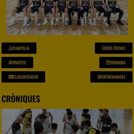
PLANTILLA
COS TÈCNIC
PARTITS
JORNADA
CLASSIFICACIÓ
ENTRENAMENT
CRÒNIQUES