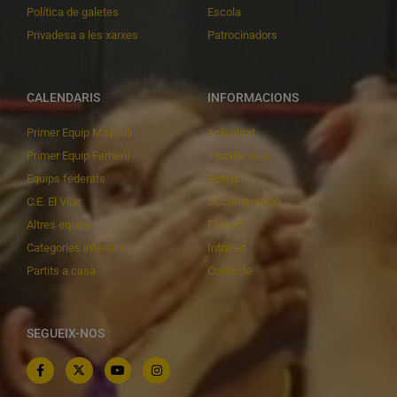
Política de galetes
Escola
Privadesa a les xarxes
Patrocinadors
CALENDARIS
INFORMACIONS
Primer Equip Masculí
Actualitat
Primer Equip Femení
Inscripcions
Equips federats
Botiga
C.E. El Vilar
Documentació
Altres equips
Playoff
Categories inferiors
Intranet
Partits a casa
Contacte
SEGUEIX-NOS