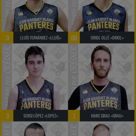
0
00
LLUÍS FERNÁNDEZ «LLUÍS»
ORIOL OLLÉ «ORIOL»
3
7
SERGI LÒPEZ «LOPEZ»
MARC GRAU «GRAU»