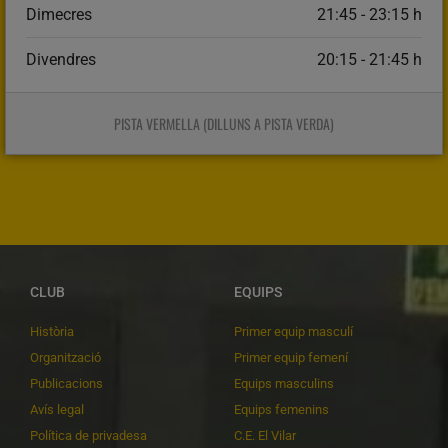
Dimecres
21:45 - 23:15 h
Divendres
20:15 - 21:45 h
PISTA VERMELLA (DILLUNS A PISTA VERDA)
CLUB
EQUIPS
Història
Primer equip masculí
Organització
Primer equip femení
Publicacions
Equips masculins
Avís legal
Equips femenins
Política de privadesa
C.E. El Vilar