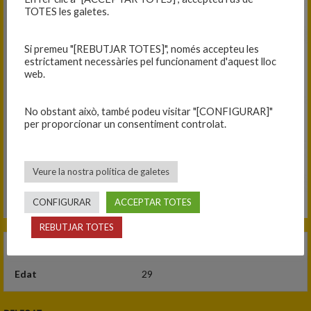
TOTES les galetes.
Si premeu "[REBUTJAR TOTES]", només accepteu les
estrictament necessàries pel funcionament d'aquest lloc
web.
No obstant això, també podeu visitar "[CONFIGURAR]"
per proporcionar un consentiment controlat.
Veure la nostra política de galetes
CONFIGURAR
ACCEPTAR TOTES
REBUTJAR TOTES
Equip
C.B. Blanes
Edat
29