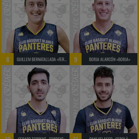
8
9
GUILLEM BERNATALLADA «FERRER»
BORJA ALARCÓN «BORJA»
GERARD TORRENT «TORRENT»
DANI VELASCO «CEROLÀ»