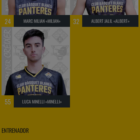
24
32
MARC MILIAN «MILIAN»
ALBERT JALIL «ALBERT»
55
LUCA MINELLI «MINELLI»
ENTRENADOR