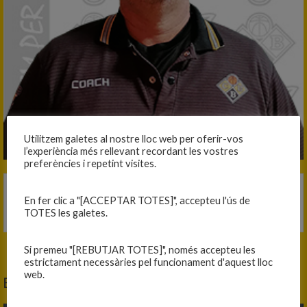
Utilitzem galetes al nostre lloc web per oferir-vos
l’experiència més rellevant recordant les vostres
preferències i repetint visites.
Equip
C.B. Blanes
En fer clic a "[ACCEPTAR TOTES]", accepteu l'ús de
TOTES les galetes.
Edat
54
Si premeu "[REBUTJAR TOTES]", només accepteu les
estrictament necessàries pel funcionament d'aquest lloc
web.
ENTRENADOR AJUDANT