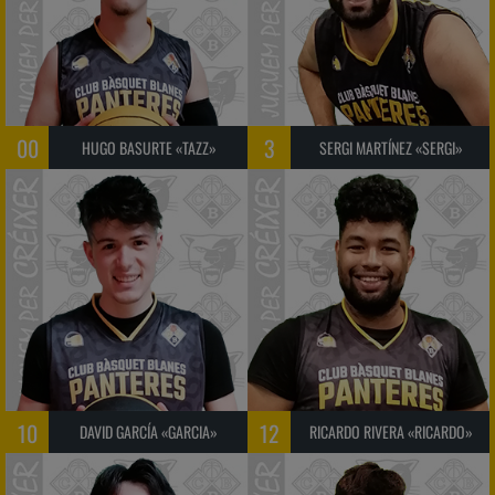
00
3
HUGO BASURTE «TAZZ»
SERGI MARTÍNEZ «SERGI»
10
12
DAVID GARCÍA «GARCIA»
RICARDO RIVERA «RICARDO»