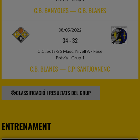
C.B. BANYOLES — C.B. BLANES
08/05/2022
34
-
32
C.C. Sots-25 Masc. Nivell A - Fase
Prèvia - Grup 1
C.B. BLANES — C.P. SANTJOANENC
CLASSIFICACIÓ I RESULTATS DEL GRUP
ENTRENAMENT