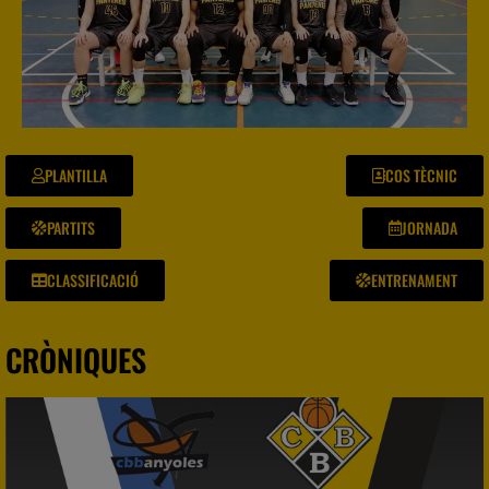
PLANTILLA
COS TÈCNIC
PARTITS
JORNADA
CLASSIFICACIÓ
ENTRENAMENT
CRÒNIQUES