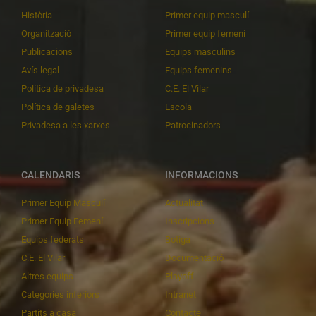
Història
Primer equip masculí
Organització
Primer equip femení
Publicacions
Equips masculins
Avís legal
Equips femenins
Política de privadesa
C.E. El Vilar
Política de galetes
Escola
Privadesa a les xarxes
Patrocinadors
CALENDARIS
INFORMACIONS
Primer Equip Masculí
Actualitat
Primer Equip Femení
Inscripcions
Equips federats
Botiga
C.E. El Vilar
Documentació
Altres equips
Playoff
Categories inferiors
Intranet
Partits a casa
Contacte