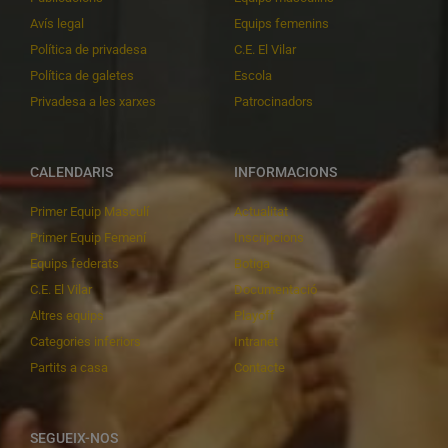
Avís legal
Equips femenins
Política de privadesa
C.E. El Vilar
Política de galetes
Escola
Privadesa a les xarxes
Patrocinadors
CALENDARIS
INFORMACIONS
Primer Equip Masculí
Actualitat
Primer Equip Femení
Inscripcions
Equips federats
Botiga
C.E. El Vilar
Documentació
Altres equips
Playoff
Categories inferiors
Intranet
Partits a casa
Contacte
SEGUEIX-NOS