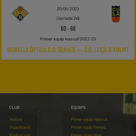
20/05/2023
(Jornada 26)
60
-
68
Primer equip masculí 2022-23
MURALLA ÒPTICA C.B. BLANES — C.B. LLIÇÀ D’AMUNT
CLUB
EQUIPS
Història
Primer equip masculí
Organització
Primer equip femení
Publicacions
Equips masculins