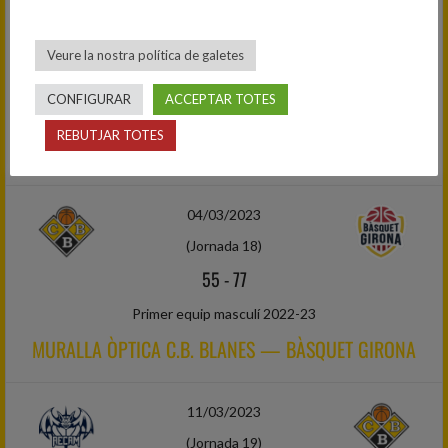
25/02/2023
(Jornada 17)
Veure la nostra política de galetes
79
-
66
CONFIGURAR
ACCEPTAR TOTES
Primer equip masculí 2022-23
REBUTJAR TOTES
C.B. GRANOLLERS — MURALLA ÒPTICA C.B. BLANES
04/03/2023
(Jornada 18)
55
-
77
Primer equip masculí 2022-23
MURALLA ÒPTICA C.B. BLANES — BÀSQUET GIRONA
11/03/2023
(Jornada 19)