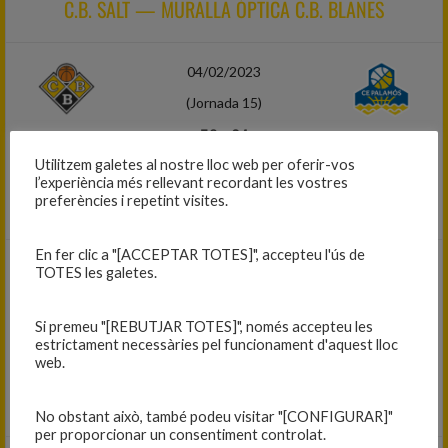
C.B. SALT — MURALLA ÒPTICA C.B. BLANES
04/02/2023
(Jornada 15)
58
-
64
Utilitzem galetes al nostre lloc web per oferir-vos
Primer equip masculí 2022-23
l’experiència més rellevant recordant les vostres
MURALLA ÒPTICA C.B. BLANES — C.E. PALAMÓS
preferències i repetint visites.
En fer clic a "[ACCEPTAR TOTES]", accepteu l'ús de
11/02/2023
TOTES les galetes.
(Jornada 16)
Si premeu "[REBUTJAR TOTES]", només accepteu les
81
-
84
estrictament necessàries pel funcionament d'aquest lloc
web.
Primer equip masculí 2022-23
MURALLA ÒPTICA C.B. BLANES — C.B. QUART
No obstant això, també podeu visitar "[CONFIGURAR]"
per proporcionar un consentiment controlat.