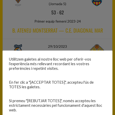
(Jornada 5)
53
-
62
Primer equip femení 2023-24
B. ATENEU MONTSERRAT — C.E. DIAGONAL MAR
29/10/2023
(Jornada 5)
Utilitzem galetes al nostre lloc web per oferir-vos
43
-
42
l’experiència més rellevant recordant les vostres
preferències i repetint visites.
Primer equip femení 2023-24
U.E. CLARET — CEIGRUP C.B. BLANES
En fer clic a "[ACCEPTAR TOTES]", accepteu l'ús de
TOTES les galetes.
29/10/2023
Si premeu "[REBUTJAR TOTES]", només accepteu les
(Jornada 5)
estrictament necessàries pel funcionament d'aquest lloc
web.
46
-
44