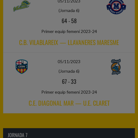
05/11/2023
(Jornada 6)
64
-
58
Primer equip femení 2023-24
C.B. VILABLAREIX — LLAVANERES MARESME
05/11/2023
(Jornada 6)
67
-
33
Primer equip femení 2023-24
C.E. DIAGONAL MAR — U.E. CLARET
JORNADA 7