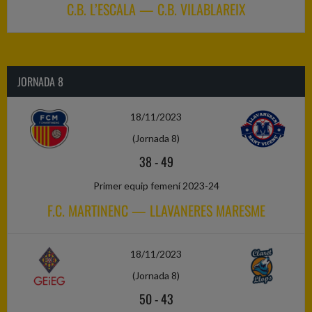
C.B. L’ESCALA — C.B. VILABLAREIX
JORNADA 8
18/11/2023
(Jornada 8)
38
-
49
Primer equip femení 2023-24
F.C. MARTINENC — LLAVANERES MARESME
18/11/2023
(Jornada 8)
50
-
43