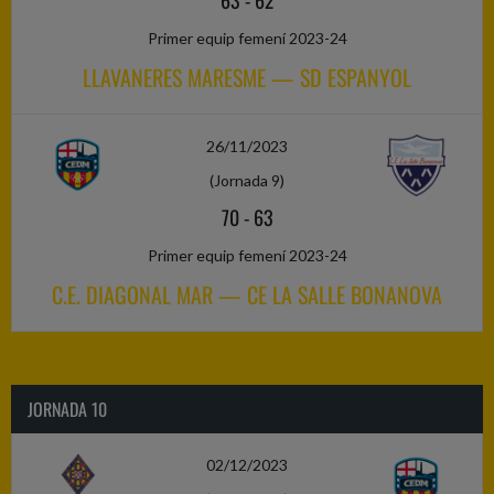
63
-
62
Primer equip femení 2023-24
LLAVANERES MARESME — SD ESPANYOL
26/11/2023
(Jornada 9)
70
-
63
Primer equip femení 2023-24
C.E. DIAGONAL MAR — CE LA SALLE BONANOVA
JORNADA 10
02/12/2023