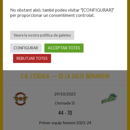
Primer equip femení 2023-24
No obstant això, també podeu visitar "[CONFIGURAR]"
per proporcionar un consentiment controlat.
C.B. VILASSAR DE DALT — F.C. MARTINENC
Veure la nostra política de galetes
29/10/2023
(Jornada 5)
CONFIGURAR
ACCEPTAR TOTES
63
-
52
REBUTJAR TOTES
Primer equip femení 2023-24
C.B. L’ESCALA — CE LA SALLE BONANOVA
29/10/2023
(Jornada 5)
44
-
70
Primer equip femení 2023-24