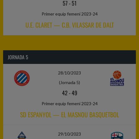
57
-
51
Primer equip femení 2023-24
U.E. CLARET — C.B. VILASSAR DE DALT
JORNADA 5
28/10/2023
(Jornada 5)
42
-
49
Primer equip femení 2023-24
SD ESPANYOL — EL MASNOU BASQUETBOL
29/10/2023