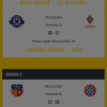
BISBAL BÀSQUET — C.B. VILABLAREIX
29/10/2023
(Jornada 5)
60
-
57
Primer equip femení 2023-24
LLAVANERES MARESME — GEIEG
JORNADA 6
04/11/2023
(Jornada 6)
33
-
58