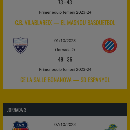
73
-
43
Primer equip femení 2023-24
C.B. VILABLAREIX — EL MASNOU BASQUETBOL
01/10/2023
(Jornada 2)
49
-
36
Primer equip femení 2023-24
CE LA SALLE BONANOVA — SD ESPANYOL
JORNADA 3
07/10/2023