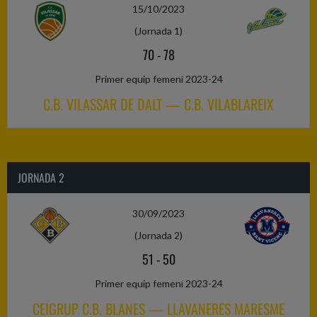
15/10/2023
(Jornada 1)
70
-
78
Primer equip femení 2023-24
C.B. VILASSAR DE DALT — C.B. VILABLAREIX
JORNADA 2
30/09/2023
(Jornada 2)
51
-
50
Primer equip femení 2023-24
CEIGRUP C.B. BLANES — LLAVANERES MARESME