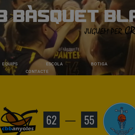
B BÀSQUET BL
ÀSQUET BLANE
ESCOLA
BOTIGA
INSCRIPCI
EQUIPS
ESCOLA
BOTIGA
CONTACTE
62
—
55