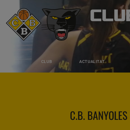
CLU
CLUB B
CLUB
ACTUALITAT
EQUIPS
CLUB
ACTUALITAT
C.B. BANYOLES