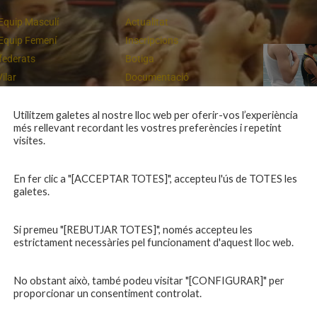
Equip Masculí
Actualitat
Equip Femení
Inscripcions
federats
Botiga
Vilar
Documentació
equips
Playoff
ies inferiors
Intranet
Utilitzem galetes al nostre lloc web per oferir-vos l’experiència
més rellevant recordant les vostres preferències i repetint
 a casa
Contacte
Campiones a Salou
visites.
En fer clic a "[ACCEPTAR TOTES]", accepteu l'ús de TOTES les
galetes.
Si premeu "[REBUTJAR TOTES]", només accepteu les
estrictament necessàries pel funcionament d'aquest lloc web.
No obstant això, també podeu visitar "[CONFIGURAR]" per
proporcionar un consentiment controlat.