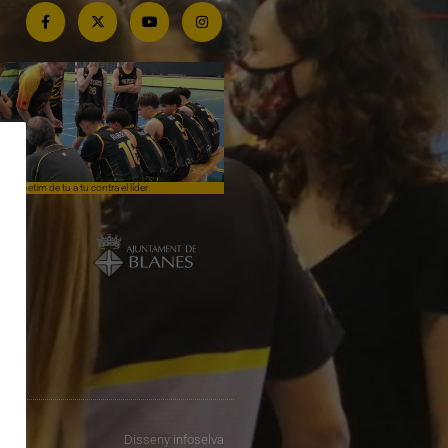
Competim de tu a tu contra el líder
Èpica lluita sense premi
Disseny
infoselva