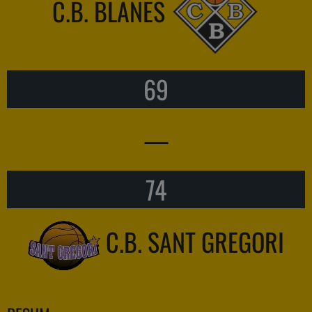
C.B. BLANES
69
—
74
C.B. SANT GREGORI