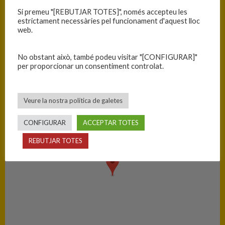
C.B. Blanes
69
Si premeu "[REBUTJAR TOTES]", només accepteu les
estrictament necessàries pel funcionament d'aquest lloc
web.
C.B. Sant Gregori
74
No obstant això, també podeu visitar "[CONFIGURAR]"
PISTA
per proporcionar un consentiment controlat.
Blanes - Ciutat Esportiva Blanes
Veure la nostra política de galetes
CONFIGURAR
ACCEPTAR TOTES
REBUTJAR TOTES