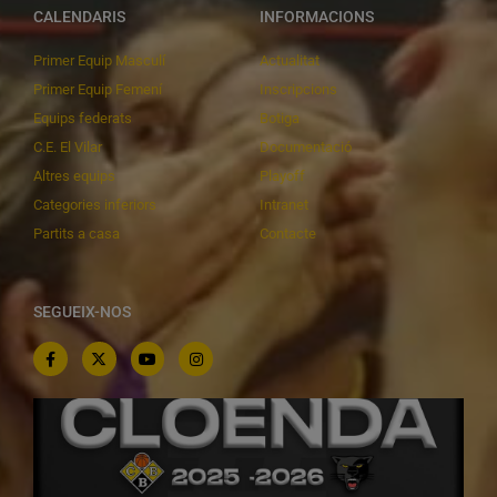
CALENDARIS
INFORMACIONS
Primer Equip Masculí
Actualitat
Primer Equip Femení
Inscripcions
Equips federats
Botiga
C.E. El Vilar
Documentació
Altres equips
Playoff
Categories inferiors
Intranet
Partits a casa
Contacte
SEGUEIX-NOS