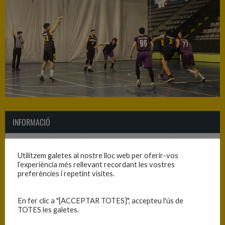
INFORMACIÓ
Data
Hora
Competició
Temporada
Utilitzem galetes al nostre lloc web per oferir-vos
26/11/2022
16:00
Sots 25 masculí 2022-23
2022-2023
l’experiència més rellevant recordant les vostres
preferències i repetint visites.
RESULTATS
En fer clic a "[ACCEPTAR TOTES]", accepteu l'ús de
TOTES les galetes.
Equip
T