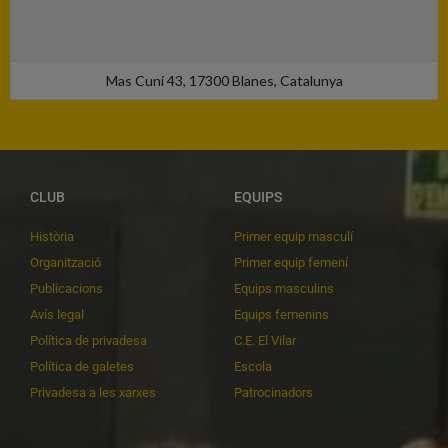
Mas Cuní 43, 17300 Blanes, Catalunya
CLUB
EQUIPS
Història
Primer equip masculí
Organització
Primer equip femení
Publicacions
Equips masculins
Avís legal
Equips femenins
Política de privadesa
C.E. El Vilar
Política de galetes
Escola
Privadesa a les xarxes
Patrocinadors