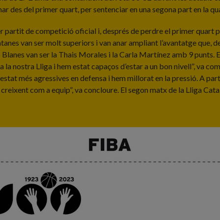
ar des del primer quart, per sentenciar en una segona part en la qua
rtit de competició oficial i, després de perdre el primer quart per
tanes van ser molt superiors i van anar ampliant l’avantatge que, des
anes van ser la Thais Morales i la Carla Martínez amb 9 punts. El
 a la nostra Lliga i hem estat capaços d’estar a un bon nivell”, va co
at més agressives en defensa i hem millorat en la pressió. A partir
ar creixent com a equip”, va concloure. El segon matx de la Lliga C