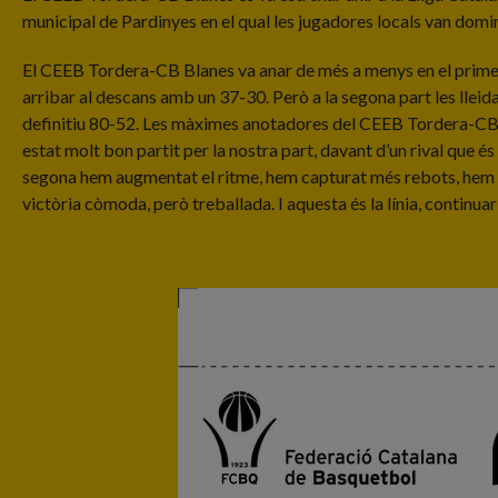
municipal de Pardinyes en el qual les jugadores locals van domin
El CEEB Tordera-CB Blanes va anar de més a menys en el primer pa
arribar al descans amb un 37-30. Però a la segona part les lleida
definitiu 80-52. Les màximes anotadores del CEEB Tordera-CB Bl
estat molt bon partit per la nostra part, davant d’un rival que és
segona hem augmentat el ritme, hem capturat més rebots, hem est
victòria còmoda, però treballada. I aquesta és la línia, continu