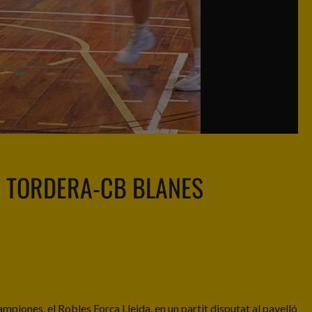
 TORDERA-CB BLANES
piones, el Robles Força Lleida, en un partit disputat al pavelló