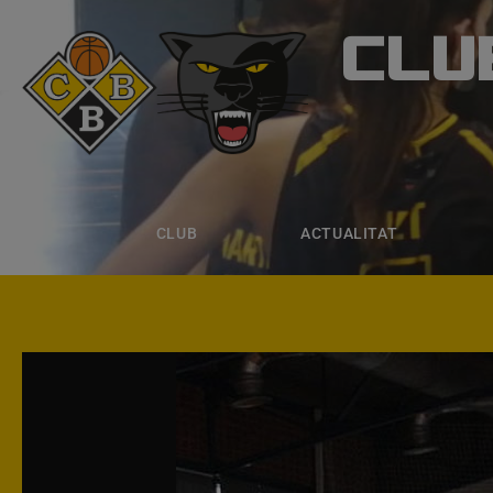
CLU
CLUB B
CLUB
ACTUALITAT
EQUIPS
CLUB
ACTUALITAT