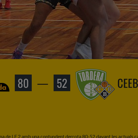
80
—
52
CEEB
na de LF 2 amb una contundent derrota 80-52 davant les actuals cam