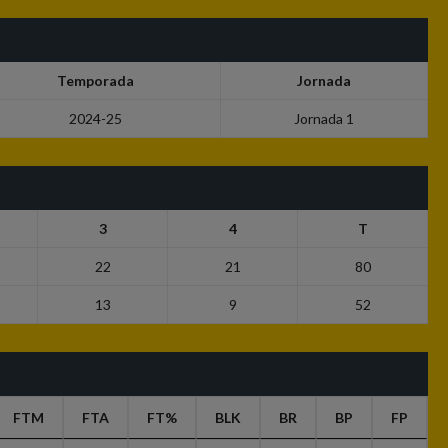
Temporada
Jornada
2024-25
Jornada 1
3
4
T
22
21
80
13
9
52
FTM
FTA
FT%
BLK
BR
BP
FP