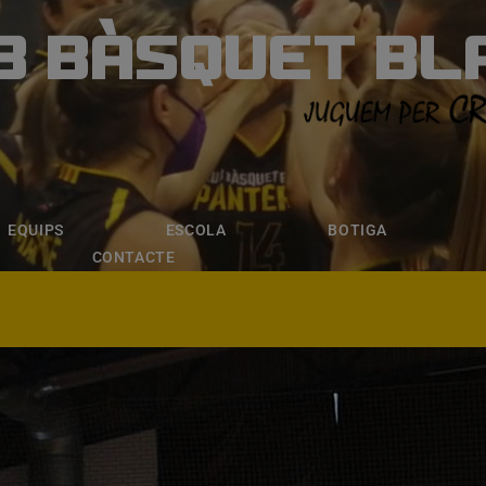
B BÀSQUET BL
ÀSQUET BLANE
ESCOLA
BOTIGA
INSCRIPCI
EQUIPS
ESCOLA
BOTIGA
CONTACTE