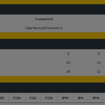
Competició
Lliga Nacional Femenina 2
1
2
23
14
18
12
RD
FGM
FGA
FG%
3PM
3PA
3P%