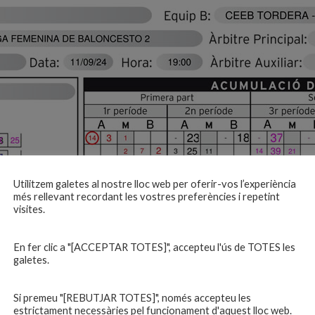
Utilitzem galetes al nostre lloc web per oferir-vos l’experiència
més rellevant recordant les vostres preferències i repetint
visites.
En fer clic a "[ACCEPTAR TOTES]", accepteu l'ús de TOTES les
galetes.
Si premeu "[REBUTJAR TOTES]", només accepteu les
estrictament necessàries pel funcionament d'aquest lloc web.