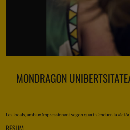
MONDRAGON UNIBERTSITATE
Les locals, amb un impressionant segon quart s'enduen la victò
RESUM