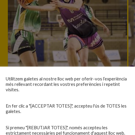
Utilitzem galetes al nostre lloc web per oferir-vos l’experiència
més rellevant recordant les vostres preferències i repetint
visites.
En fer clic a "[ACCEPTAR TOTES]", accepteu l'ús de TOTES les
galetes.
Si premeu "[REBUTJAR TOTES]", només accepteu les
estrictament necessàries pel funcionament d'aquest lloc web.