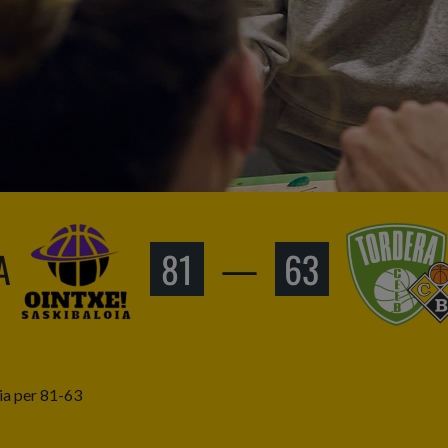
A
81
—
63
ria per 81-63