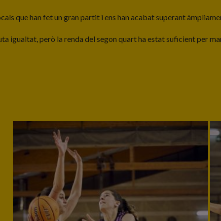
locals que han fet un gran partit i ens han acabat superant àmpliam
uta igualtat, però la renda del segon quart ha estat suficient per ma