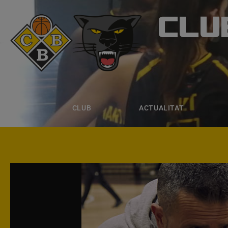
CLU
CLUB B
CLUB
ACTUALITAT
EQUIPS
CLUB
ACTUALITAT