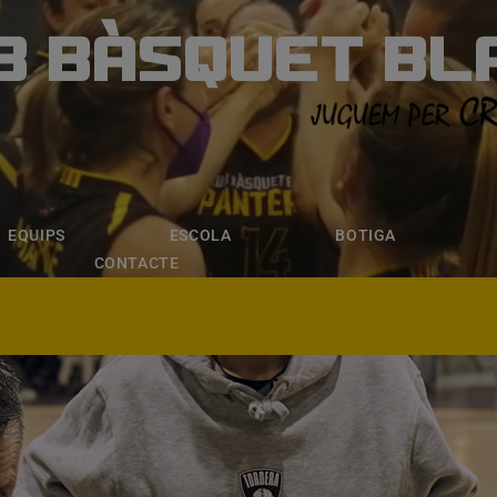
B BÀSQUET BL
ÀSQUET BLANE
ESCOLA
BOTIGA
INSCRIPCI
EQUIPS
ESCOLA
BOTIGA
CONTACTE