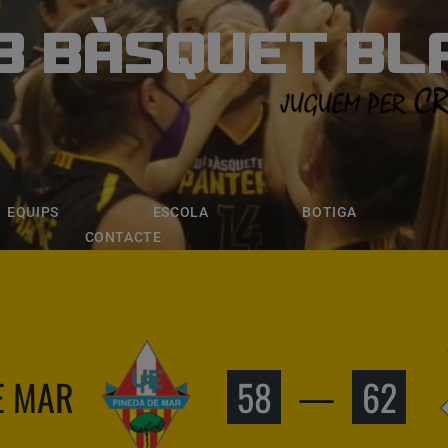
B BÀSQUET BL
ÀSQUET BLANE
ESCOLA
BOTIGA
INSCRIPCI
EQUIPS
ESCOLA
BOTIGA
CONTACTE
DE MAR
58
—
62