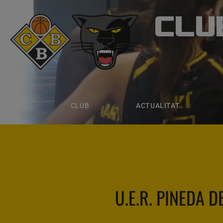
CLU
CLUB B
CLUB
ACTUALITAT
EQUIPS
CLUB
ACTUALITAT
U.E.R. PINEDA 