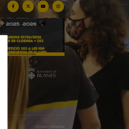
Cloenda de temporada
Campiones a Salou
Disseny
infoselva