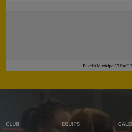
Pavelló Municipal \"Nino\"
CLUB
EQUIPS
CALE