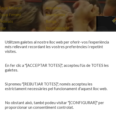
Equip Masculí
Actualitat
Equip Femení
Inscripcions
federats
Botiga
Vilar
Documentació
equips
Playoff
ies inferiors
Intranet
Utilitzem galetes al nostre lloc web per oferir-vos l’experiència
més rellevant recordant les vostres preferències i repetint
 a casa
Contacte
Un final rodó
visites.
En fer clic a "[ACCEPTAR TOTES]", accepteu l'ús de TOTES les
galetes.
Si premeu "[REBUTJAR TOTES]", només accepteu les
estrictament necessàries pel funcionament d'aquest lloc web.
No obstant això, també podeu visitar "[CONFIGURAR]" per
proporcionar un consentiment controlat.